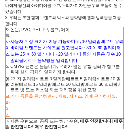
나에게 당신의 아이디어를 주고, 우리가 디자인을 위해 도움이 될 수
사
있습니다.
3. 우리는 또한 함께 브랜드와 박스와 물약병에 캡과 방해물을 제공
이
합니다
재
논문, PVC, PET, PP, 봅프, 페이
트
료
사
사용자 지정 크기가 이용 가능하다고, 10 밀리람베르트 유리
맵
이
바이얼 브랜드는 사이즈를 권고합니다 : 30 Ｘ 60 밀리미터
즈
또는 25 Ｘ 60 밀리미터 - 20 밀리미터 동안 지름은 칫수 10
밀리람베르트 물약병을 입각합니다.
PRIVACY
색
CMYK/ 팬톤은 물듭니다, 우리가 많은 유행 컬러가 참고를
위해 실제 픽처와 일치하게 합니다.
POLICY
용
2가지 밀리람베르트 3 밀리람베르트 5 밀리람베르트 10 밀
법
리람베르트 15 밀리람베르트 20 밀리람베르트 30 밀리람베
르트 병 또는 커스텀 제품 패키징을 위한 포장.
프
기타 등등을 완성하면서, 재료, 사이즈, 양에 근거하세요.
라
이
스
배
빠른 우편으로, 공중 또는 해상 수송.
매우 안전합니다! 매우
달
안전합니다! 매우 안전합니다!