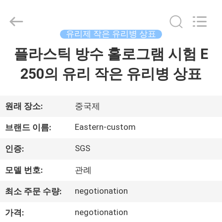
Copyright
©
2017
-
2026
유리제 작은 유리병 상표
Hjtc
(Xiamen)
플라스틱 방수 홀로그램 시험 E
집
Industry
Co.,
Ltd.
250의 유리 작은 유리병 상표
All
Rights
Reserved.
제
품
원래 장소:
중국제
Eastern-custom
브랜드 이름:
우
SGS
인증:
리
모델 번호:
관례
에
negotionation
최소 주문 수량:
대
negotionation
가격: