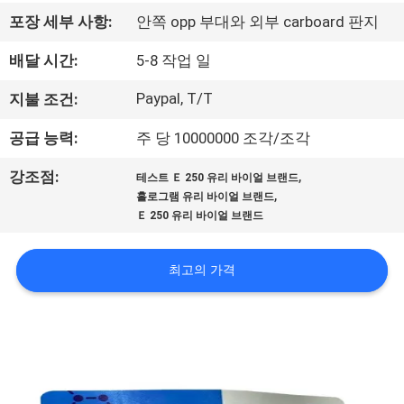
하
포장 세부 사항:
안쪽 opp 부대와 외부 carboard 판지
여
배달 시간:
5-8 작업 일
공
Paypal, T/T
지불 조건:
장
공급 능력:
주 당 10000000 조각/조각
여
,
강조점:
테스트 Ｅ 250 유리 바이얼 브랜드
,
홀로그램 유리 바이얼 브랜드
행
Ｅ 250 유리 바이얼 브랜드
품
최고의 가격
질
관
리