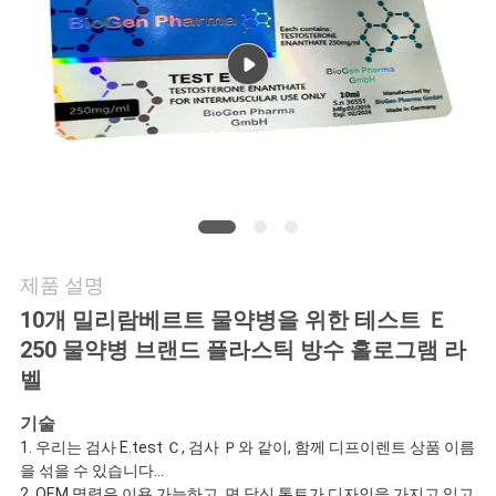
연
락
주
세
요
제품 설명
뉴
10개 밀리람베르트 물약병을 위한 테스트 Ｅ
스
250 물약병 브랜드 플라스틱 방수 홀로그램 라
벨
경
기술
1. 우리는 검사 E.test Ｃ, 검사 Ｐ와 같이, 함께 디프이렌트 상품 이름
우
을 섞을 수 있습니다...
2. OEM 명령은 이용 가능하고, 면 당신 톤트가 디자인을 가지고 있고