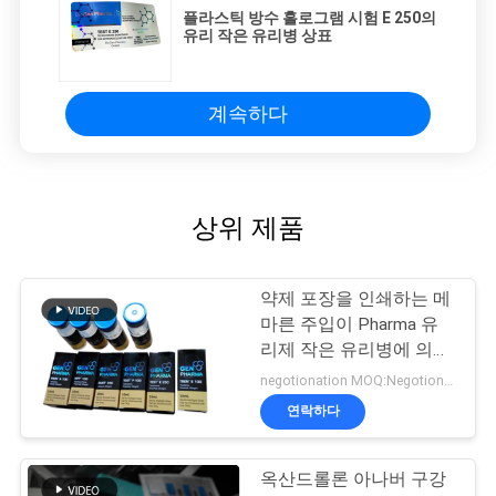
플라스틱 방수 홀로그램 시험 E 250의
유리 작은 유리병 상표
계속하다
상위 제품
약제 포장을 인쇄하는 메
마른 주입이 Pharma 유
리제 작은 유리병에 의하
여 레테르를 붙입니다
negotionation MOQ:Negotionation
연락하다
옥산드롤론 아나버 구강