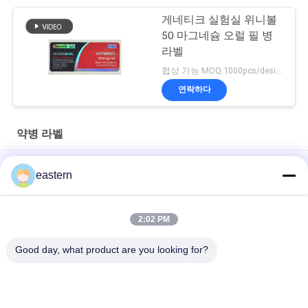
게네티크 실험실 위니볼
50 마그네슘 오럴 필 병
라벨
협상 가능 MOQ:1000pcs/design
연락하다
약병 라벨
경구용 시알리스 타달라필 100mg 라벨
eastern
SS-31 강한 접착제 라벨 펩타이드 플라스크 라벨
2:02 PM
바이오멕스 실험실 기록저장소 동화작용 주문 제작된 브랜드와 광
택이 난 박스
Good day, what product are you looking for?
모든