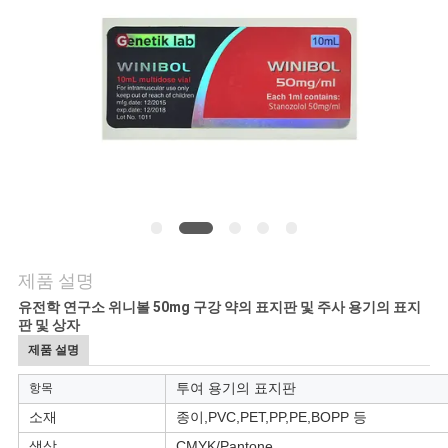
연
락
주
세
요
뉴
제품 설명
스
유전학 연구소 위니볼 50mg 구강 약의 표지판 및 주사 용기의 표지
판 및 상자
제품 설명
경
투여 용기의 표지판
항목
우
소재
종이,PVC,PET,PP,PE,BOPP 등
색상
CMYK/Pantone