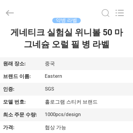
Copyright
©
2017
-
2026
약병 라벨
Hjtc
(Xiamen)
게네티크 실험실 위니볼 50 마
집
Industry
Co.,
Ltd.
그네슘 오럴 필 병 라벨
All
Rights
Reserved.
제
품
원래 장소:
중국
Eastern
브랜드 이름:
우
SGS
인증:
리
모델 번호:
홀로그램 스티커 브랜드
에
1000pcs/design
최소 주문 수량:
대
가격:
협상 가능