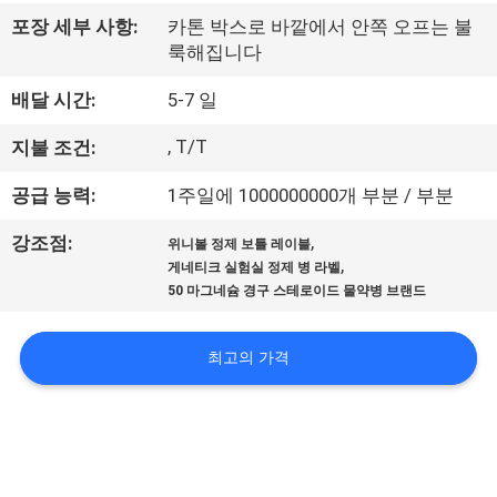
하
포장 세부 사항:
카톤 박스로 바깥에서 안쪽 오프는 불
여
룩해집니다
배달 시간:
5-7 일
공
, T/T
지불 조건:
장
공급 능력:
1주일에 1000000000개 부분 / 부분
여
,
강조점:
행
위니볼 정제 보틀 레이블
,
게네티크 실험실 정제 병 라벨
50 마그네슘 경구 스테로이드 물약병 브랜드
품
최고의 가격
질
관
리