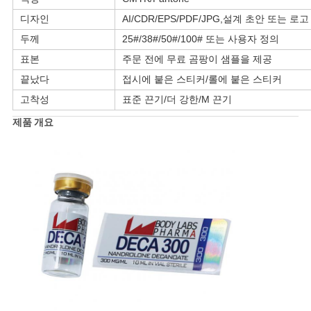
디자인
AI/CDR/EPS/PDF/JPG,설계 초안 또는 로고
사
두께
25#/38#/50#/100# 또는 사용자 정의
이
표본
주문 전에 무료 곰팡이 샘플을 제공
끝났다
접시에 붙은 스티커/롤에 붙은 스티커
트
고착성
표준 끈기/더 강한/M 끈기
맵
제품 개요
PRIVACY
POLICY