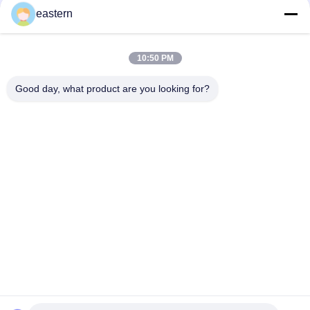
경구용 시알리스 타달라필 100mg 라벨
eastern
SS-31 강한 접착제 라벨 펩타이드 플라스크 라벨
10:50 PM
바이오멕스 실험실 기록저장소 동화작용 주문 제작된 브랜드와 광
택이 난 박스
Good day, what product are you looking for?
모든
유리제 작은 유리병 
약병 라벨
상표
10mL 작은 유리병 상
주문 작은 유리병 상
표
표
10ml 작은 유리병 상
안전 홀로그램 스티
자
커
약제 포장 상자
약 병 상표