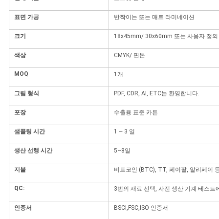
사
표면 가공
반짝이는 또는 매트 라미네이션
이
크기
18x45mm/ 30x60mm 또는 사용자 정의
색상
CMYK/ 판톤
트
MOQ
1개
맵
그림 형식
PDF, CDR, AI, ETC는 환영합니다.
PRIVACY
포장
수출용 표준 카튼
POLICY
샘플링 시간
1 ~ 3 일
생산 선행 시간
5~8일
지불
비트코인 (BTC), TT, 페이팔, 알리페이 
QC:
3번의 재료 선택, 사전 생산 기계 테스트
인증서
BSCI,FSC,ISO 인증서