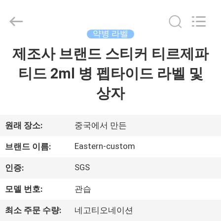
Copyright
©
2017
-
2026
약병 라벨
Hjtc
(Xiamen)
제조사 브랜드 스티커 티르제파
집
Industry
Co.,
Ltd.
티드 2ml 병 펩타이드 라벨 및
All
Rights
Reserved.
제
상자
품
원래 장소:
중국에서 만든
우
Eastern-custom
브랜드 이름:
리
SGS
인증:
에
모델 번호:
관습
대
최소 주문 수량:
네고티오네이션