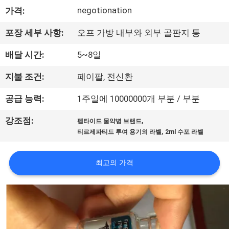
하
negotionation
가격:
여
포장 세부 사항:
오프 가방 내부와 외부 골판지 통
공
배달 시간:
5~8일
장
지불 조건:
페이팔, 전신환
여
공급 능력:
1주일에 10000000개 부분 / 부분
행
,
강조점:
펩타이드 물약병 브랜드
,
티르제파티드 투여 용기의 라벨
2ml 수포 라벨
품
최고의 가격
질
관
리