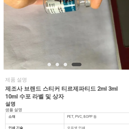
연
락
주
세
요
뉴
제품 설명
스
제조사 브랜드 스티커 티르제파티드 2ml 3ml
10ml 수포 라벨 및 상자
설명
경
샘플 설명
소재
PET, PVC, BOPP 등
우
인쇄 기술
오프셋 인쇄