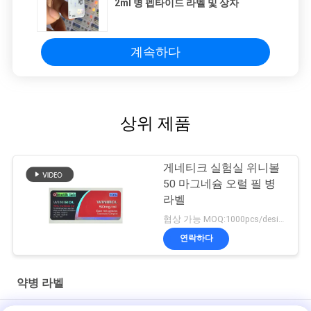
2ml 병 펩타이드 라벨 및 상자
계속하다
상위 제품
게네티크 실험실 위니볼
50 마그네슘 오럴 필 병
라벨
협상 가능 MOQ:1000pcs/design
연락하다
약병 라벨