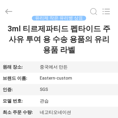
Copyright
©
2017
-
2026
유리제 작은 유리병 상표
Hjtc
(Xiamen)
3ml 티르제파티드 펩타이드 주
집
Industry
Co.,
Ltd.
사유 투여 용 수송 용품의 유리
All
Rights
Reserved.
제
용품 라벨
품
원래 장소:
중국에서 만든
우
Eastern-custom
브랜드 이름:
리
SGS
인증:
에
모델 번호:
관습
대
최소 주문 수량:
네고티오네이션