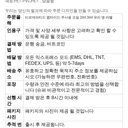
재료:PET PVC,PET... 맞춤형
사
우리는 당신의 필요에 따라 주문 디자인을 만들 수 있습니다.
주문을
티르제파티드 펩타이드 주사용 오일 2ml 3ml 유리 병 라벨
이
해
인용구
가격 및 사양 세부 사항은 고려하고 확인 할 수
트
있도록 제공 될 것입니다
결제 방
은행 송금, 비트코인
맵
법
배달 방
모든 익스프레스 모드 (EMS, DHL, TNT,
법
FEDEX, UPS, 등) 약 5-7days
PRIVACY
배송 주
유효하고 정확한 목적지 주소 정보를 제공하십
POLICY
소
시오 (가능하면 우편번호, 전화번호).
포장
수량과 안전 수준에 따라 최고의 방법을 선택합
니다 (슈퍼 비관적이고 전문적이고 경험)
선행 시
결제 받은 후 8시간 이내에
간
패키지
패키지의 사진이 제공 될 것입니다
사진
추적 번
출시 후 제공됩니다.