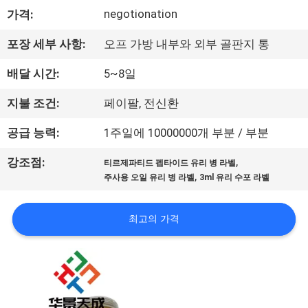
하
negotionation
가격:
여
포장 세부 사항:
오프 가방 내부와 외부 골판지 통
공
배달 시간:
5~8일
장
지불 조건:
페이팔, 전신환
여
공급 능력:
1주일에 10000000개 부분 / 부분
행
,
강조점:
티르제파티드 펩타이드 유리 병 라벨
,
주사용 오일 유리 병 라벨
3ml 유리 수포 라벨
품
최고의 가격
질
관
리