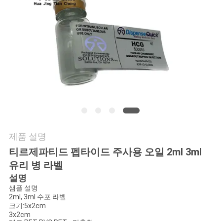
연
락
주
세
요
뉴
제품 설명
스
티르제파티드 펩타이드 주사용 오일 2ml 3ml
유리 병 라벨
설명
경
샘플 설명
2ml, 3ml 수포 라벨
우
크기:5x2cm
3x2cm