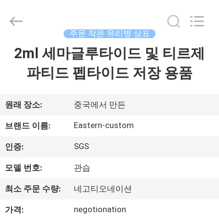
Copyright
©
2017
-
2026
주문 작은 유리병 상표
Hjtc
(Xiamen)
2ml 세마글루타이드 및 티르제
집
Industry
Co.,
Ltd.
파티드 펩타이드 저장 용품
All
Rights
Reserved.
제
품
원래 장소:
중국에서 만든
Eastern-custom
브랜드 이름:
우
SGS
인증:
리
모델 번호:
관습
에
최소 주문 수량:
네고티오네이션
대
negotionation
가격: