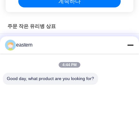
계속하다
주문 작은 유리병 상표
Sus 250 10ml 유리 바이알 라벨
eastern
10ml 병용 맞춤형 인쇄 스티커 개인화된 라벨
4:44 PM
HG H 100IU 10 플라스크 라벨 소마트로핀 1 플라스크 라벨 스티커
금색 로고
Good day, what product are you looking for?
모든
유리제 작은 유리병 
약병 라벨
상표
10mL 작은 유리병 상
주문 작은 유리병 상
표
표