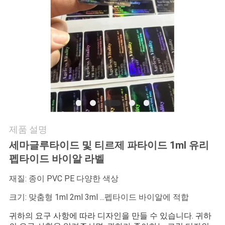
연
락
주
세
요
제품 설명
뉴
세마글루타이드 및 티르제 파타이드 1ml 유리
스
펩타이드 바이알 라벨
재질: 종이 PVC PE 다양한 색상
경
크기: 맞춤형 1ml 2ml 3ml ...펩타이드 바이알에 적합
우
귀하의 요구 사항에 따라 디자인을 만들 수 있습니다. 귀하