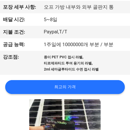
하
포장 세부 사항:
오프 가방 내부와 외부 골판지 통
여
배달 시간:
5~8일
공
Paypal,T/T
지불 조건:
장
공급 능력:
1주일에 10000000개 부분 / 부분
여
,
강조점:
종이 PET PVC 접시 라벨
,
티르제파티드 투여 용기의 라벨
행
2ml 세마글루타이드 수면 접시 라벨
품
최고의 가격
질
관
리