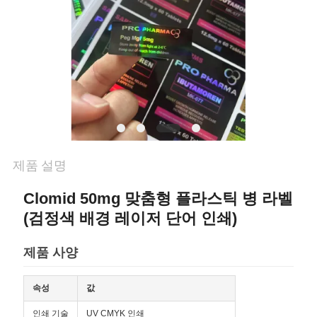
연
락
주
세
요
제품 설명
뉴
Clomid 50mg 맞춤형 플라스틱 병 라벨
스
(검정색 배경 레이저 단어 인쇄)
제품 사양
경
속성
값
우
인쇄 기술
UV CMYK 인쇄