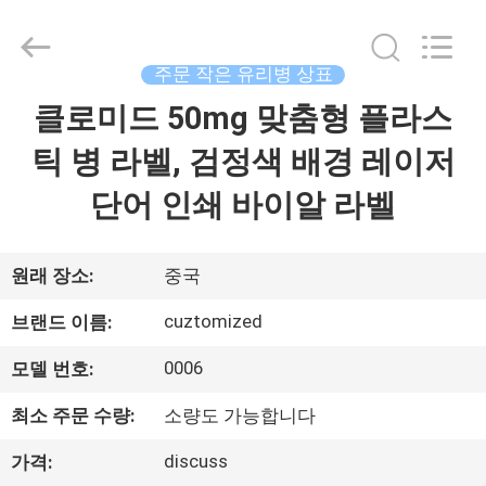
Copyright
©
2017
-
2026
주문 작은 유리병 상표
Hjtc
(Xiamen)
클로미드 50mg 맞춤형 플라스
집
Industry
Co.,
Ltd.
틱 병 라벨, 검정색 배경 레이저
All
Rights
Reserved.
제
단어 인쇄 바이알 라벨
품
원래 장소:
중국
우
cuztomized
브랜드 이름:
리
0006
모델 번호:
에
최소 주문 수량:
소량도 가능합니다
대
discuss
가격: