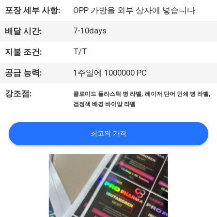
하
포장 세부 사항:
OPP 가방을 외부 상자에 넣습니다.
여
7-10days
배달 시간:
공
T/T
지불 조건:
장
공급 능력:
1주일에 1000000 PC
여
,
,
강조점:
클로미드 플라스틱 병 라벨
레이저 단어 인쇄 병 라벨
검정색 배경 바이알 라벨
행
최고의 가격
품
질
관
리