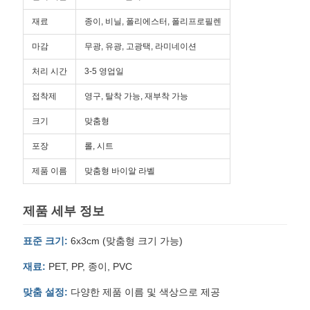
재료
종이, 비닐, 폴리에스터, 폴리프로필렌
SITEMAP
마감
무광, 유광, 고광택, 라미네이션
PRIVACY
처리 시간
3-5 영업일
POLICY
접착제
영구, 탈착 가능, 재부착 가능
크기
맞춤형
포장
롤, 시트
제품 이름
맞춤형 바이알 라벨
제품 세부 정보
표준 크기:
6x3cm (맞춤형 크기 가능)
재료:
PET, PP, 종이, PVC
맞춤 설정:
다양한 제품 이름 및 색상으로 제공