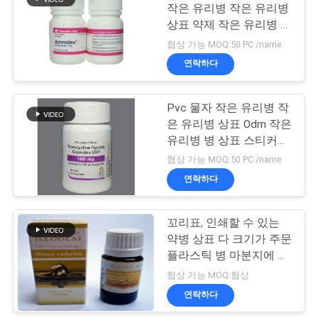
작은 유리병 작은 유리병
상표 약제 작은 유리병 상
사
표
협상 가능 MOQ:50 PC /name
이
연락하다
트
Pvc 물자 작은 유리병 작
맵
은 유리병 상표 Odm 작은
유리병 병 상표 스티커에
의하여 주문을 받아서 만
PRIVACY
협상 가능 MOQ:50 PC /name
들어진 크기
연락하다
POLICY
꼬리표, 인쇄할 수 있는
약병 상표 다 크기가 주문
플라스틱 병 마분지에 의
하여 레테르를 붙입니다
협상 가능 MOQ:협상
연락하다