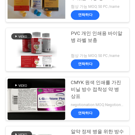
기
협상 가능 MOQ:50 PC /name
연
연락하다
락
PVC 개인 인쇄용 바이알
주
병 라벨 보충
세
협상 가능 MOQ:50 PC /name
요
연락하다
뉴
CMYK 원색 인쇄를 가진
비닐 방수 접착성 약 병
스
상표
negotionation MOQ:Negotionation
경
연락하다
우
알약 정제 병을 위한 방수