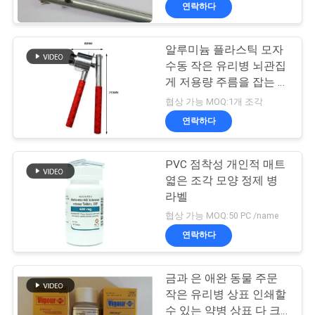
하
연락하다
여
알루미늄 플라스틱 모자
수동 작은 유리병 뇌관집
공
게 저용량 주름을 잡는 가
동
장
협상 가능 MOQ:1개 조각
연락하다
여
행
PVC 점착성 개인적 매트
엷은 조각 모양 정제 병
라벨
품
협상 가능 MOQ:50 PC /name
질
연락하다
관
금과 은 애완 동물 주문
리
작은 유리병 상표 인쇄할
수 있는 약병 상표 다 크