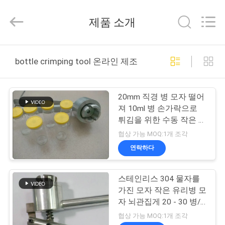
Copyright
©
2017
제품 소개
-
2026
Hjtc
(Xiamen)
집
Industry
Co.,
bottle crimping tool 온라인 제조
Ltd.
All
Rights
Reserved.
제
20mm 직경 병 모자 떨어
품
져 10ml 병 손가락으로
튀김을 위한 수동 작은 유
리병 뇌관집게
협상 가능 MOQ:1개 조각
우
연락하다
리
스테인리스 304 물자를
에
가진 모자 작은 유리병 모
대
자 뇌관집게 20 - 30 병/
분 떨어져 튀기십시오
협상 가능 MOQ:1개 조각