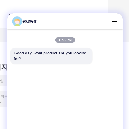
6
7
8
9
10
>>
>|
eastern
1:58 PM
Good day, what product are you looking 
for?
시지를 남겨주세요