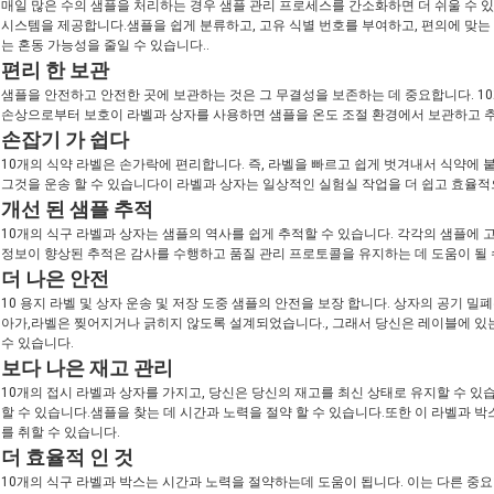
매일 많은 수의 샘플을 처리하는 경우 샘플 관리 프로세스를 간소화하면 더 쉬울 수
시스템을 제공합니다.샘플을 쉽게 분류하고, 고유 식별 번호를 부여하고, 편의에 맞는
는 혼동 가능성을 줄일 수 있습니다..
편리 한 보관
샘플을 안전하고 안전한 곳에 보관하는 것은 그 무결성을 보존하는 데 중요합니다. 1
손상으로부터 보호이 라벨과 상자를 사용하면 샘플을 온도 조절 환경에서 보관하고 추
손잡기 가 쉽다
10개의 식약 라벨은 손가락에 편리합니다. 즉, 라벨을 빠르고 쉽게 벗겨내서 식약에
그것을 운송 할 수 있습니다이 라벨과 상자는 일상적인 실험실 작업을 더 쉽고 효율적
개선 된 샘플 추적
10개의 식구 라벨과 상자는 샘플의 역사를 쉽게 추적할 수 있습니다. 각각의 샘플에 
정보이 향상된 추적은 감사를 수행하고 품질 관리 프로토콜을 유지하는 데 도움이 될 
더 나은 안전
10 용지 라벨 및 상자 운송 및 저장 도중 샘플의 안전을 보장 합니다. 상자의 공기 밀
아가,라벨은 찢어지거나 긁히지 않도록 설계되었습니다., 그래서 당신은 레이블에 있는
수 있습니다.
보다 나은 재고 관리
10개의 접시 라벨과 상자를 가지고, 당신은 당신의 재고를 최신 상태로 유지할 수 있
할 수 있습니다.샘플을 찾는 데 시간과 노력을 절약 할 수 있습니다.또한 이 라벨과 
를 취할 수 있습니다.
더 효율적 인 것
10개의 식구 라벨과 박스는 시간과 노력을 절약하는데 도움이 됩니다. 이는 다른 중요