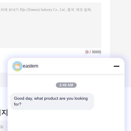
(
0
/ 3000)
eastern
2:48 AM
Good day, what product are you looking 
for?
시지를 남겨주세요