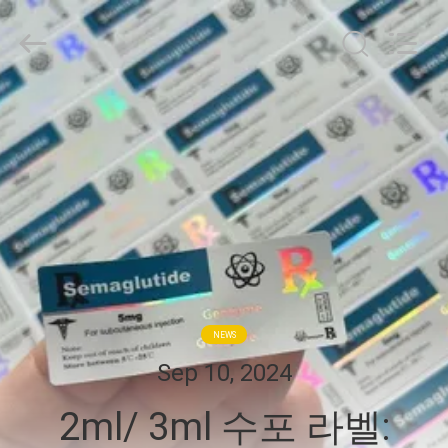
Copyright
©
2017
-
2026
Hjtc
(Xiamen)
집
Industry
Co.,
Ltd.
All
Rights
Reserved.
제
품
우
리
NEWS
에
Sep 10, 2024
대
2ml/ 3ml 수포 라벨: