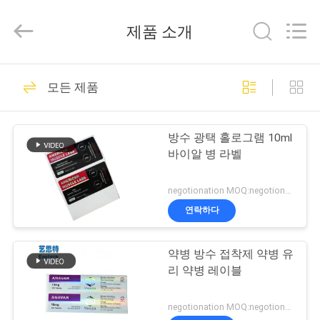
Copyright
©
2017
제품 소개
-
2025
Hjtc
(Xiamen)
집
301
Industry
Co.,
모든 제품
Ltd.
유리제 작은 유리병
All
Rights
Reserved.
제
상표
방수 광택 홀로그램 10ml
품
바이알 병 라벨
negotionation MOQ:negotionation
우
연락하다
253
리
약병 방수 접착제 약병 유
에
약병 라벨
리 약병 레이블
대
negotionation MOQ:negotionation