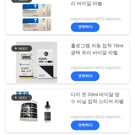
리 바이알 라벨
사
19
negotionation MOQ:negotionation
이
연락하다
약제 포장 상자
트
홀로그램 자동 접착 10ml
맵
광택 유리 바이알 라벨
PRIVACY
negotionation MOQ:negotionation
연락하다
POLICY
42
다이 컷 30ml 바이알 방
약 병 상표
수 비닐 접착 스티커 라벨
negotionation MOQ:negotionation
연락하다