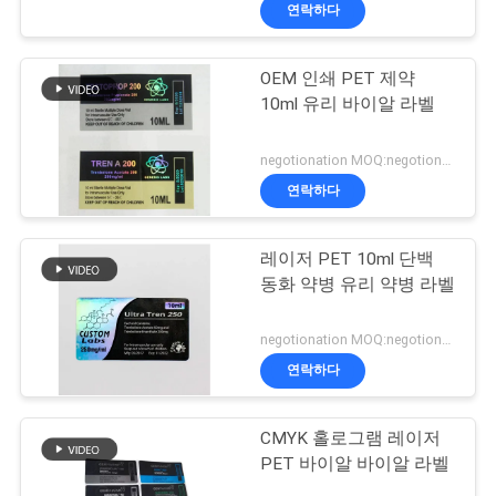
하
연락하다
여
OEM 인쇄 PET 제약
139
10ml 유리 바이알 라벨
공
10mL 작은 유리병
장
negotionation MOQ:negotionation
상표
연락하다
여
행
레이저 PET 10ml 단백
동화 약병 유리 약병 라벨
품
111
negotionation MOQ:negotionation
주문 작은 유리병 상
질
연락하다
관
표
CMYK 홀로그램 레이저
리
PET 바이알 바이알 라벨