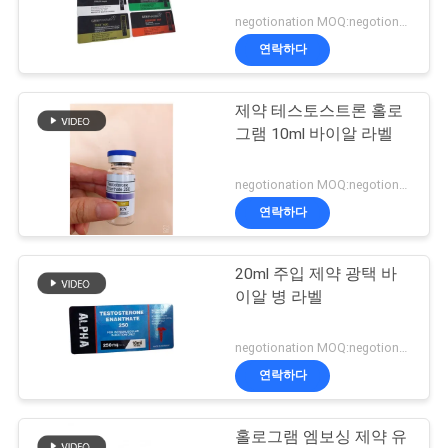
negotionation MOQ:negotionation
연
연락하다
45
락
10ml 작은 유리병 상
제약 테스토스트론 홀로
주
그램 10ml 바이알 라벨
자
세
negotionation MOQ:negotionation
요
연락하다
뉴
20ml 주입 제약 광택 바
27
이알 병 라벨
스
안전 홀로그램 스티
negotionation MOQ:negotionation
커
경
연락하다
우
홀로그램 엠보싱 제약 유