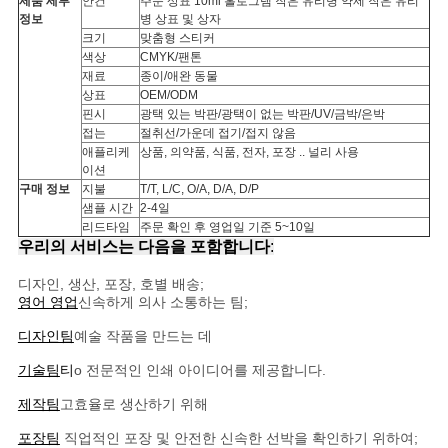
제품 세부
안건
주문 상표 10ml 홀로그램 작은 유리병 약제 작은 유리
정보
병 상표 및 상자
사
크기
맞춤형 스티커
색상
CMYK/팬톤
이
재료
종이/애완 동물
상표
OEM/ODM
트
핀시
광택 있는 박판/광택이 없는 박판/UV/금박/은박
접는
절취선/가운데 접기/접지 않음
애플리케
상품, 의약품, 식품, 전자, 포장 .. 널리 사용
맵
이션
구매 정보
지불
T/T, L/C, O/A, D/A, D/P
샘플 시간
2-4일
PRIVACY
리드타임
주문 확인 후 영업일 기준 5~10일
우리의 서비스는 다음을 포함합니다
:
POLICY
디자인, 생산, 포장, 호별 배송;
영어 영업
신속하게 의사 소통하는 팀;
디자인팀
예술 작품을 만드는 데
기술팀
티
o 전문적인 인쇄 아이디어를 제공합니다.
제작팀
고효율로 생산하기 위해
포장팀
직업적인 포장 및 안전한 신속한 선박을 확인하기 위하여;