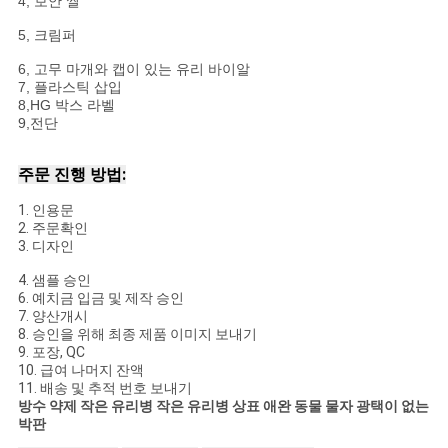
4, 보안 씰
5, 크림퍼
6, 고무 마개와 캡이 있는 유리 바이알
7, 플라스틱 삽입
8,
HG 박스 라벨
9,
전단
주문 진행 방법:
1. 인용문
2. 주문확인
3. 디자인
4. 샘플 승인
6. 예치금 입금 및 제작 승인
7. 양산개시
8. 승인을 위해 최종 제품 이미지 보내기
9. 포장, QC
10. 급여 나머지 잔액
11. 배송 및 추적 번호 보내기
방수 약제 작은 유리병 작은 유리병 상표 애완 동물 물자 광택이 없는
박판