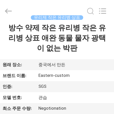
Copyright
©
2017
-
2026
유리제 작은 유리병 상표
Hjtc
(Xiamen)
방수 약제 작은 유리병 작은 유
집
Industry
Co.,
Ltd.
리병 상표 애완 동물 물자 광택
All
Rights
Reserved.
제
이 없는 박판
품
원래 장소:
중국에서 만든
우
Eastern-custom
브랜드 이름:
리
SGS
인증:
에
모델 번호:
관습
대
Negotionation
최소 주문 수량: