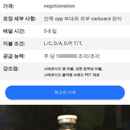
하
negotionation
가격:
여
포장 세부 사항:
안쪽 opp 부대와 외부 carboard 판지
공
배달 시간:
5-8 일
장
L/C, D/A, D/P, T/T,
지불 조건:
여
공급 능력:
주 당 10000000 조각/조각
행
,
,
강조점:
스테로이드 병 라벨
강한 점착성 라벨
스테로이드 물약병 브랜드 PET 재료
품
최고의 가격
질
관
리