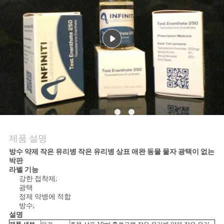
연
락
주
세
요
뉴
제품 설명
스
방수 약제 작은 유리병 작은 유리병 상표 애완 동물 물자 광택이 없는
박판
라벨 기능
강한 접착제;
경
광택
정제 약병에 적합
방수;
우
설명