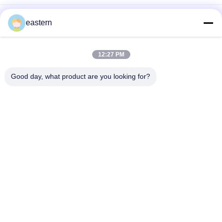
Somatropin HG 176-191 2mlx10 레이블이 있는 유리 바이알
eastern
전 세트 Paer Instrution를 가진 tren 아세테이트 작은 유리병 작은
유리병 상표
12:27 PM
레이저 PET 10ml 테스트 Enanthate 유리 바이알 라벨
Good day, what product are you looking for?
모든
유리제 작은 유리병 
약병 라벨
상표
10mL 작은 유리병 상
주문 작은 유리병 상
표
표
10ml 작은 유리병 상
안전 홀로그램 스티
자
커
약제 포장 상자
약 병 상표