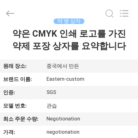
Copyright
©
2017
-
2026
약 병 상자
Hjtc
(Xiamen)
약은 CMYK 인쇄 로고를 가진
집
Industry
Co.,
Ltd.
약제 포장 상자를 요약합니다
All
Rights
Reserved.
제
품
원래 장소:
중국에서 만든
Eastern-custom
브랜드 이름:
우
SGS
인증:
리
모델 번호:
관습
에
Negotionation
최소 주문 수량:
대
negotionation
가격: