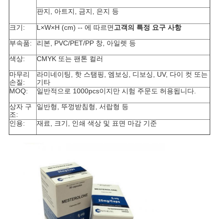
판지, 아트지, 금지, 은지 등
사
크기:
L×W×H (cm) -- 에 따르면
고객의 특정 요구 사항
이
부속품:
리본, PVC/PET/PP 창, 아일렛 등
트
색상:
CMYK 또는 팬톤 컬러
마무리
라미네이팅, 핫 스탬핑, 엠보싱, 디보싱, UV, 다이 컷 또는
맵
손질:
기타
MOQ:
일반적으로 1000pcs이지만 시험 주문도 허용됩니다.
상자 구
일반형, 뚜껑받침형, 서랍형 등
PRIVACY
조:
인용:
재료, 크기, 인쇄 색상 및 표면 마감 기준
POLICY