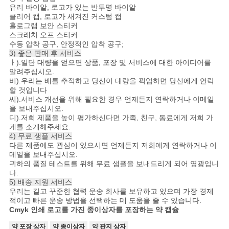
유리 바이알, 로고가 있는 반투명 바이알
클리어 캡, 로고가 새겨진 커스텀 캡
홀로그램 보안 스티커
스크래치 오프 스티커
수동 압착 공구, 안정적인 압착 공구;
3) 좋은 판매 후 서비스
ㅏ).일단 대량을 얻으면 상품, 포장 및 서비스에 대한 아이디어를
알려주십시오.
비).우리는 배를 추적하고 당신이 대량을 픽업하면 당신에게 연락
할 것입니다
씨).서비스 개선을 위해 필요한 경우 언제든지 연락하거나 이메일
을 보내주십시오.
디).저희 제품을 높이 평가하신다면 가족, 친구, 동료에게 저희 가
게를 소개해주세요.
4) 무료 샘플 서비스
다른 제품에도 관심이 있으시면 언제든지 저희에게 연락하거나 이
메일을 보내주십시오.
귀하의 품질 테스트를 위해 무료 샘플을 보내드리게 되어 영광입니
다.
5) 배송 지원 서비스
우리는 길고 꾸준한 협력 운송 회사를 보유하고 있으며 가장 경제
적이고 빠른 운송 방법을 선택하는 데 도움을 줄 수 있습니다.
Cmyk 인쇄 로고를 가진 종이상자를 포장하는 약 캡슐
약 포장 상자
약 종이상자
약 판지 상자