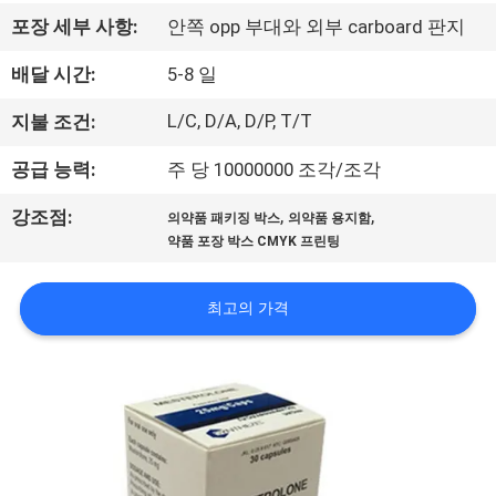
하
포장 세부 사항:
안쪽 opp 부대와 외부 carboard 판지
여
배달 시간:
5-8 일
공
L/C, D/A, D/P, T/T
지불 조건:
장
공급 능력:
주 당 10000000 조각/조각
여
,
,
강조점:
의약품 패키징 박스
의약품 용지함
약품 포장 박스 CMYK 프린팅
행
최고의 가격
품
질
관
리