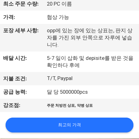
하
최소 주문 수량:
20 PC 이름
여
가격:
협상 가능
포장 세부 사항:
opp에 있는 장에 있는 상표는, 판지 상
공
자를 가진 외부 안쪽으로 자루에 넣습
장
니다.
여
배달 시간:
5-7 일이 삽화 및 depisite를 받은 것을
확인하다 후에
행
T/T, Paypal
지불 조건:
품
공급 능력:
달 당 5000000pcs
질
,
강조점:
주문 처방전 상표
약병 상표
관
최고의 가격
리