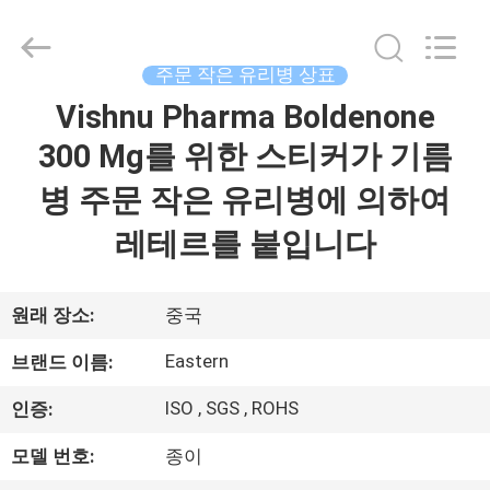
Copyright
©
2017
-
2026
주문 작은 유리병 상표
Hjtc
(Xiamen)
Vishnu Pharma Boldenone
집
Industry
Co.,
Ltd.
300 Mg를 위한 스티커가 기름
All
Rights
Reserved.
제
병 주문 작은 유리병에 의하여
품
레테르를 붙입니다
우
원래 장소:
중국
리
Eastern
브랜드 이름:
에
ISO , SGS , ROHS
인증:
대
모델 번호:
종이