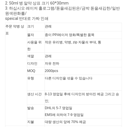
2. 50ml 병 알약 상표 크기 60*30mm
3. 하십시오 레이저 홀로그램/돋을새김된은/금박 돋을새김한/일반
사
원색판화를/
speical 반대로 가짜 인쇄
이
주문 약병 상
크기
관례
트
표
물자
종이 PP/레이저 영화/특별한 품목
사용을 위
작은 유리병, 약병, zip 자물쇠 부대, 통
맵
한
색깔
관례
PRIVACY
디자인
자유 전하
MOQ
2000pcs
POLICY
유형
다른 디자인을 섞을 수 있습니다
생산 시간
8-13 영업일 후에 디자인의 받아진 예금 그리고 승
인;
발송
DHL의 5-7 영업일
EMS에 의하여 7-9 영업일
지불
대량 생산의 앞에 70% 예금