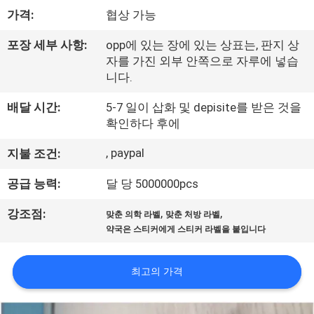
하
가격:
협상 가능
여
포장 세부 사항:
opp에 있는 장에 있는 상표는, 판지 상
자를 가진 외부 안쪽으로 자루에 넣습
공
니다.
장
배달 시간:
5-7 일이 삽화 및 depisite를 받은 것을
확인하다 후에
여
, paypal
지불 조건:
행
공급 능력:
달 당 5000000pcs
품
,
,
강조점:
맞춘 의학 라벨
맞춘 처방 라벨
약국은 스티커에게 스티커 라벨을 붙입니다
질
관
최고의 가격
리