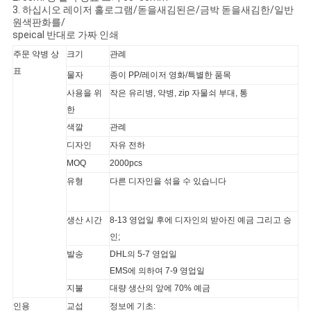
3. 하십시오 레이저 홀로그램/돋을새김된은/금박 돋을새김한/일반
원색판화를/
사
speical 반대로 가짜 인쇄
이
주문 약병 상
크기
관례
표
물자
종이 PP/레이저 영화/특별한 품목
트
사용을 위
작은 유리병, 약병, zip 자물쇠 부대, 통
맵
한
색깔
관례
디자인
자유 전하
PRIVACY
MOQ
2000pcs
POLICY
유형
다른 디자인을 섞을 수 있습니다
생산 시간
8-13 영업일 후에 디자인의 받아진 예금 그리고 승
인;
발송
DHL의 5-7 영업일
EMS에 의하여 7-9 영업일
지불
대량 생산의 앞에 70% 예금
인용
교섭
정보에 기초: