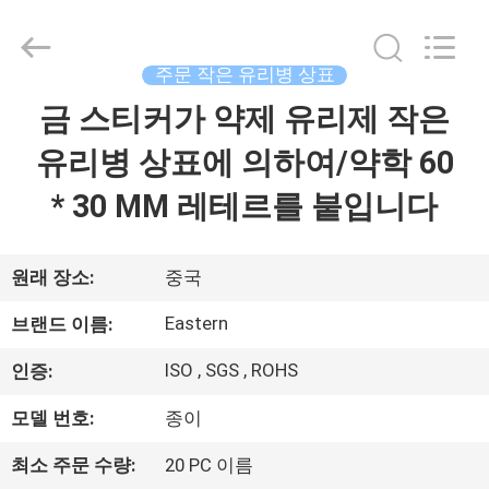
Copyright
©
2017
-
2026
주문 작은 유리병 상표
Hjtc
(Xiamen)
금 스티커가 약제 유리제 작은
집
Industry
Co.,
Ltd.
유리병 상표에 의하여/약학 60
All
Rights
Reserved.
제
* 30 MM 레테르를 붙입니다
품
원래 장소:
중국
우
Eastern
브랜드 이름:
리
ISO , SGS , ROHS
인증:
에
모델 번호:
종이
대
최소 주문 수량:
20 PC 이름