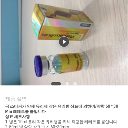
연
락
주
세
요
뉴
스
제품 설명
금 스티커가 약제 유리제 작은 유리병 상표에 의하여/약학 60 * 30
경
Mm 레테르를 붙입니다
상표 세부사항
우
1. 병은 10ml 유리 작은 유리병을 위해 적당한 레테르를 붙입니다
2. 50ml 병 알약 상표 크기 60*30mm