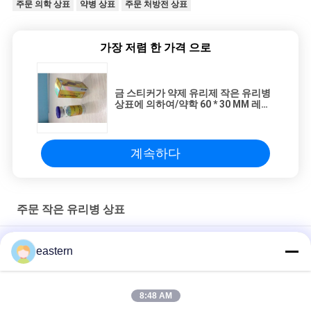
주문 의학 상표
약병 상표
주문 처방전 상표
가장 저렴 한 가격 으로
금 스티커가 약제 유리제 작은 유리병
상표에 의하여/약학 60 * 30 MM 레테
르를 붙입니다
계속하다
주문 작은 유리병 상표
Sus 250 10ml 유리 바이알 라벨
eastern
10ml 병용 맞춤형 인쇄 스티커 개인화된 라벨
8:48 AM
HG H 100IU 10 플라스크 라벨 소마트로핀 1 플라스크 라벨 스티커