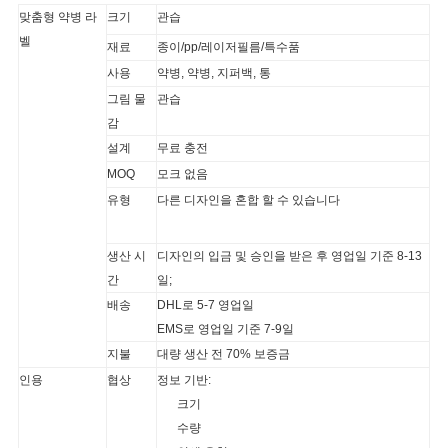
맞춤형 약병 라
크기
관습
사
벨
재료
종이/pp/레이저필름/특수품
사용
약병, 약병, 지퍼백, 통
이
그림 물
관습
트
감
설계
무료 충전
맵
MOQ
모크 없음
유형
다른 디자인을 혼합 할 수 있습니다
PRIVACY
POLICY
생산 시
디자인의 입금 및 승인을 받은 후 영업일 기준 8-13
간
일;
배송
DHL로 5-7 영업일
EMS로 영업일 기준 7-9일
지불
대량 생산 전 70% 보증금
인용
협상
정보 기반:
크기
수량