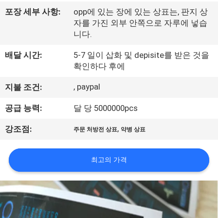
하
포장 세부 사항:
opp에 있는 장에 있는 상표는, 판지 상
여
자를 가진 외부 안쪽으로 자루에 넣습
니다.
공
배달 시간:
5-7 일이 삽화 및 depisite를 받은 것을
확인하다 후에
장
, paypal
지불 조건:
여
공급 능력:
달 당 5000000pcs
행
,
강조점:
주문 처방전 상표
약병 상표
품
최고의 가격
질
관
리