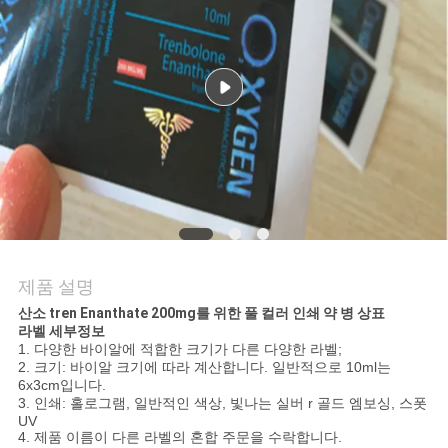
연
락
주
세
요
뉴
제품 설명
스
산소 tren Enanthate 200mg를 위한 풀 컬러 인쇄 약 병 상표
라벨 세부정보
1. 다양한 바이알에 적합한 크기가 다른 다양한 라벨;
2. 크기: 바이알 크기에 따라 계산합니다. 일반적으로 10ml는
경
6x3cm입니다.
3. 인쇄: 홀로그램, 일반적인 색상, 빛나는 실버 r 골드 엠보싱, 스폿
우
UV
4. 제품 이름이 다른 라벨의 혼합 주문을 수락합니다.