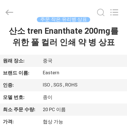
Copyright
©
2017
-
2026
주문 작은 유리병 상표
Hjtc
(Xiamen)
산소 tren Enanthate 200mg를
집
Industry
Co.,
Ltd.
위한 풀 컬러 인쇄 약 병 상표
All
Rights
Reserved.
제
품
원래 장소:
중국
Eastern
브랜드 이름:
우
ISO , SGS , ROHS
인증:
리
모델 번호:
종이
에
최소 주문 수량:
20 PC 이름
대
가격:
협상 가능