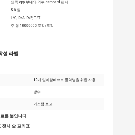
안쪽 opp 부대와 외부 carboard 판지
5-8 일
L/C, D/A, D/P, T/T
주 당 10000000 조각/조각
착성 라벨
10개 밀리람베르트 물약병을 위한 사용
방수
커스텀 로고
테르를 붙입니다
 전사 술 꼬리표