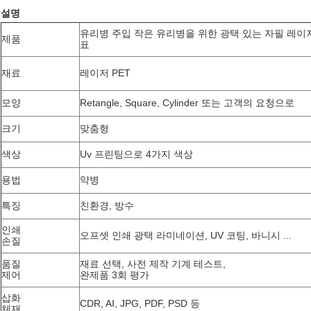
설명
유리병 주입 작은 유리병을 위한 광택 있는 자필 레이저
제품
표
재료
레이저 PET
모양
Retangle, Square, Cylinder 또는 고객의 요청으로
크기
맞춤형
색상
Uv 프린팅으로 4가지 색상
용법
약병
특징
친환경, 방수
인쇄
오프셋 인쇄 광택 라미네이션, UV 코팅, 바니시 ...
손질
품질
재료 선택, 사전 제작 기계 테스트,
제어
완제품 3회 평가
삽화
CDR, AI, JPG, PDF, PSD 등
체재