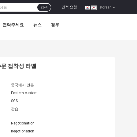
견적 요청
검색
|
Korean
연락주세요
뉴스
경우
주문 접착성 라벨
중국에서 만든
Eastern-custom
SGS
관습
Negotionation
negotionation