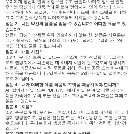
우리에게 당신의 연락처 정보를 주고 물질과 나머지 정보를 알면
우리는 당신에게 인용 형태를 보낼 것입니다. 만약 당신이 스티커
에 대하여 거의 모르면, 우리가 당신에게 스텝 바이 스텝을 안내하
고 재료와 인쇄 방식과 나머지로부터 시작될 수 있습니다.
질문 2 : 나는 약간의 샘플을 얻을 수 있습니까? 어떠한 요금도 있
습니까?
샘플이 당신의 상품을 위해 맞춤화되지 않는 한, 샘플은 자유롭습
니다. 송달료는 당신의 대상입니다. (또는 당신은 우리의 사무실,
어떤 혐의도 들를 수 없습니다)
질문 3 : 배달 시간?
소량이 우리가 보통 DHL 또는 페덱스에 의해 전달합니다, 그것이
로케 촬영지에서 의존하는 데 3 내지 5 일이 필요했도록 명령하기
때문에, 의존합니다. 대량 주문을 위해, 우리는 공중 또는 바다에 의
해 상품을 제공합니다 ; 일반적인 공중은 5일에서 14 일 걸리며, 해
로로 30 일에 5.
질문 4 : 내가 어떠한 예술 작품의 포맷을 제공하여야 합니까?
AI (설명자 파일) 또는 PDF (잠금 해제 파일)은 예술 작품 가공 처
리를 가속하기 위해 도울 것입니다. 고해상도 JPEG 파일은 때때로
일할 수 있습니다.
질문 5 : 지불?
소량 주문을 위해, 우리는 페이팔, 베스테텀 노조를 제안합니다 ; 다
량이 명령한다고, 당신은 전신환 또는 L/C (신용장)을 또한 선택할
수 있습니다. 우리는 결제 방법을 증가시키기 위해 전력을 다할 것
입니다.
PVC 고급 품질 방수 매트 비닐 의학 병 스티커