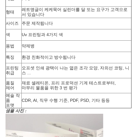
레트앵글이 케케묵어 실린더를 달 또는 요구가 고객으로
사
형태
서 있습니다
이
사이즈
주문 제작됩니다
색
Uv 프린팅과 4가지 색
트
용법
약제병
맵
특징
환경 친화적이고 방수됩니다
PRIVACY
프린팅
오프셋 인쇄 광택이 나는 엷은 조각 모양, 자외선 코팅, 니
취급
스 ...
POLICY
품질
재료 셀레티온, 프리 프로덕션 기계 테스트로부터,
제어
마무리 물품을 위한 3 번 평가
예술 작
품
CDR, AI, 직무 수행 기준, PDF, PSD, 기타 등등
포맷
샘플 사진 :