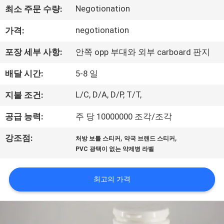
하
Negotionation
최소 주문 수량:
여
negotionation
가격:
공
포장 세부 사항:
안쪽 opp 부대와 외부 carboard 판지
장
배달 시간:
5-8 일
여
L/C, D/A, D/P, T/T,
지불 조건:
행
공급 능력:
주 당 10000000 조각/조각
,
,
강조점:
처방 보틀 스티커
약국 브랜드 스티커
품
PVC 광택이 없는 약제병 라벨
질
최고의 가격
관
리