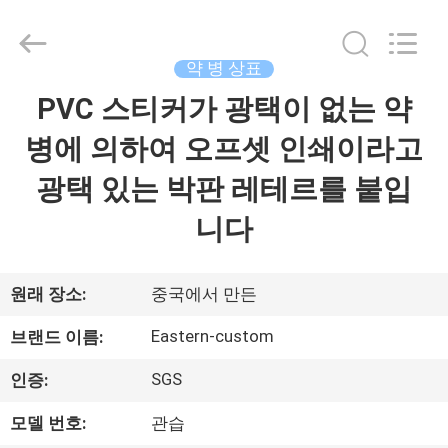
Copyright
©
2017
-
2026
약 병 상표
Hjtc
(Xiamen)
PVC 스티커가 광택이 없는 약
집
Industry
Co.,
Ltd.
병에 의하여 오프셋 인쇄이라고
All
Rights
Reserved.
제
광택 있는 박판 레테르를 붙입
품
니다
우
원래 장소:
중국에서 만든
리
Eastern-custom
브랜드 이름:
에
SGS
인증:
대
모델 번호:
관습