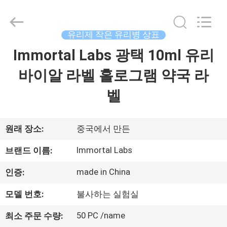
Copyright
©
2017
-
2026
유리제 작은 유리병 상표
Hjtc
(Xiamen)
Immortal Labs 광택 10ml 유리
집
Industry
Co.,
Ltd.
바이알 라벨 홀로그램 약국 라
All
Rights
Reserved.
제
벨
품
원래 장소:
중국에서 만든
우
Immortal Labs
브랜드 이름:
리
made in China
인증:
에
모델 번호:
불사하는 실험실
대
50 PC /name
최소 주문 수량: