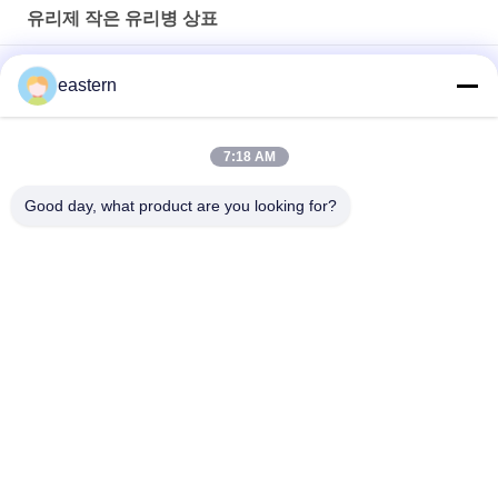
유리제 작은 유리병 상표
Somatropin HG 176-191 2mlx10 레이블이 있는 유리 바이알
eastern
전 세트 Paer Instrution를 가진 tren 아세테이트 작은 유리병 작은
유리병 상표
7:18 AM
레이저 PET 10ml 테스트 Enanthate 유리 바이알 라벨
Good day, what product are you looking for?
모든
유리제 작은 유리병 
약병 라벨
상표
10mL 작은 유리병 상
주문 작은 유리병 상
표
표
10ml 작은 유리병 상
안전 홀로그램 스티
자
커