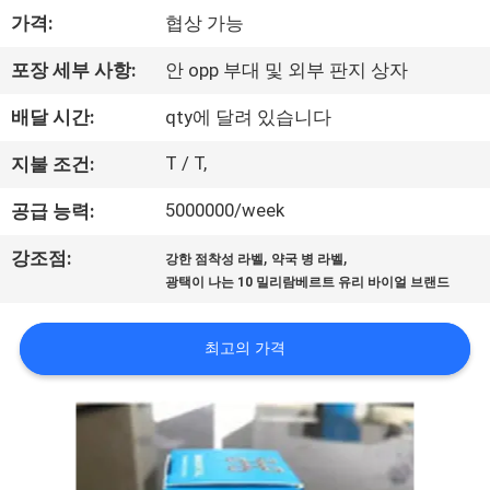
하
가격:
협상 가능
여
포장 세부 사항:
안 opp 부대 및 외부 판지 상자
공
배달 시간:
qty에 달려 있습니다
장
T / T,
지불 조건:
여
5000000/week
공급 능력:
행
,
,
강조점:
강한 점착성 라벨
약국 병 라벨
광택이 나는 10 밀리람베르트 유리 바이얼 브랜드
품
최고의 가격
질
관
리