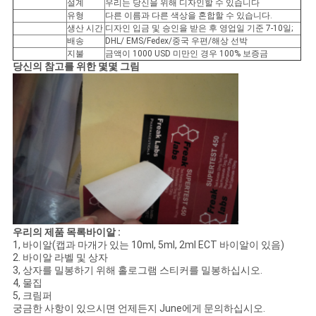
설계
우리는 당신을 위해 디자인할 수 있습니다
유형
다른 이름과 다른 색상을 혼합할 수 있습니다.
사
생산 시간
디자인 입금 및 승인을 받은 후 영업일 기준 7-10일;
배송
DHL/ EMS/Fedex/중국 우편/해상 선박
이
지불
금액이 1000 USD 미만인 경우 100% 보증금
당신의 참고를 위한 몇몇 그림
트
맵
PRIVACY
POLICY
우리의 제품 목록
바이알 :
1, 바이알(캡과 마개가 있는 10ml, 5ml, 2ml ECT 바이알이 있음)
2. 바이알 라벨 및 상자
3, 상자를 밀봉하기 위해 홀로그램 스티커를 밀봉하십시오.
4, 물집
5, 크림퍼
궁금한 사항이 있으시면 언제든지 June에게 문의하십시오.