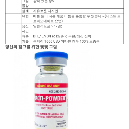
그림
광택 있는 종이
물감
사
설계
자유로운 디자인
유형
예를 들어 다른 제품 이름을 혼합할 수 있습니다(테스트 프
로피오네이트 요법).
이
생산
일반적으로 약 7일;
시간
트
배송
DHL/ EMS/Fedex/중국 우편/해상 선박
지불
금액이 1000 USD 미만인 경우 100% 보증금
맵
당신의 참고를 위한 몇몇 그림
PRIVACY
POLICY