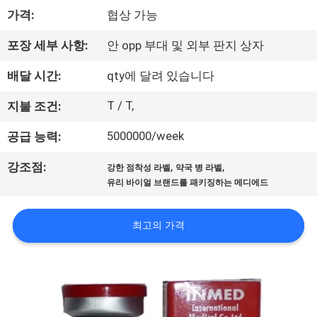
하
가격:
협상 가능
여
포장 세부 사항:
안 opp 부대 및 외부 판지 상자
공
배달 시간:
qty에 달려 있습니다
장
T / T,
지불 조건:
여
5000000/week
공급 능력:
행
,
,
강조점:
강한 점착성 라벨
약국 병 라벨
유리 바이얼 브랜드를 패키징하는 메디에드
품
최고의 가격
질
관
리