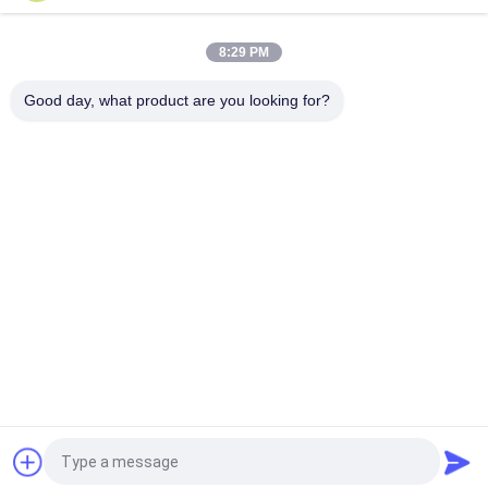
전 세트 Paer Instrution를 가진 tren 아세테이트 작은 유리병 작은
유리병 상표
8:29 PM
레이저 PET 10ml 테스트 Enanthate 유리 바이알 라벨
Good day, what product are you looking for?
모든
유리제 작은 유리병 
약병 라벨
상표
10mL 작은 유리병 상
주문 작은 유리병 상
표
표
10ml 작은 유리병 상
안전 홀로그램 스티
자
커
약제 포장 상자
약 병 상표
견적 요청