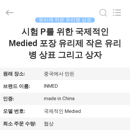
Copyright
©
2017
-
2026
유리제 작은 유리병 상표
Hjtc
(Xiamen)
시험 P를 위한 국제적인
집
Industry
Co.,
Ltd.
Medied 포장 유리제 작은 유리
All
Rights
Reserved.
제
병 상표 그리고 상자
품
원래 장소:
중국에서 만든
우
INMED
브랜드 이름:
리
made in China
인증:
에
모델 번호:
국제적인 Medied
대
최소 주문 수량:
협상