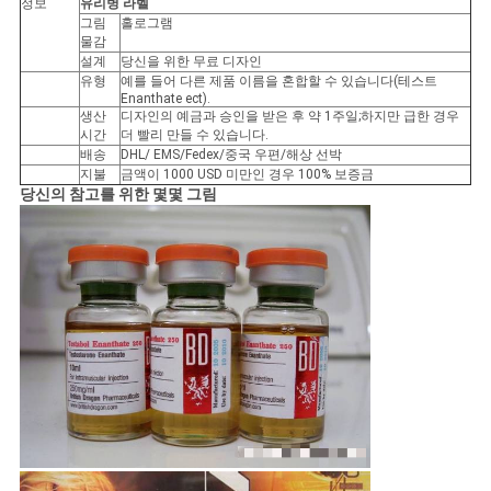
정보
유리병 라벨
그림
홀로그램
사
물감
설계
당신을 위한 무료 디자인
이
유형
예를 들어 다른 제품 이름을 혼합할 수 있습니다(테스트
Enanthate ect).
생산
디자인의 예금과 승인을 받은 후 약 1주일;하지만 급한 경우
트
시간
더 빨리 만들 수 있습니다.
배송
DHL/ EMS/Fedex/중국 우편/해상 선박
맵
지불
금액이 1000 USD 미만인 경우 100% 보증금
당신의 참고를 위한 몇몇 그림
PRIVACY
POLICY