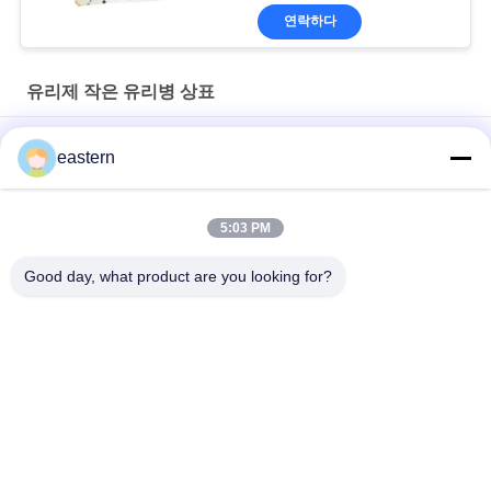
연락하다
유리제 작은 유리병 상표
Somatropin HG 176-191 2mlx10 레이블이 있는 유리 바이알
eastern
전 세트 Paer Instrution를 가진 tren 아세테이트 작은 유리병 작은
유리병 상표
5:03 PM
레이저 PET 10ml 테스트 Enanthate 유리 바이알 라벨
Good day, what product are you looking for?
모든
유리제 작은 유리병 
약병 라벨
상표
10mL 작은 유리병 상
주문 작은 유리병 상
표
표