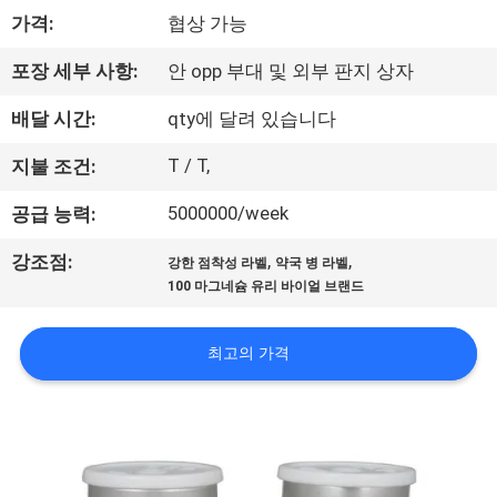
하
가격:
협상 가능
여
포장 세부 사항:
안 opp 부대 및 외부 판지 상자
공
배달 시간:
qty에 달려 있습니다
장
T / T,
지불 조건:
여
5000000/week
공급 능력:
행
,
,
강조점:
강한 점착성 라벨
약국 병 라벨
100 마그네슘 유리 바이얼 브랜드
품
최고의 가격
질
관
리