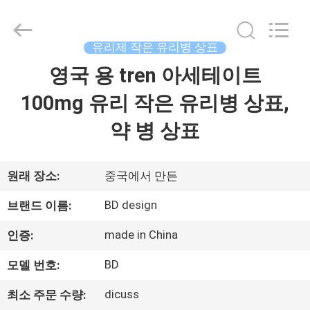
Copyright
©
2017
-
2026
유리제 작은 유리병 상표
Hjtc
(Xiamen)
영국 용 tren 아세테이트
집
Industry
Co.,
Ltd.
100mg 유리 작은 유리병 상표,
All
Rights
Reserved.
제
약 병 상표
품
원래 장소:
중국에서 만든
우
BD design
브랜드 이름:
리
made in China
인증:
에
BD
모델 번호:
대
dicuss
최소 주문 수량: