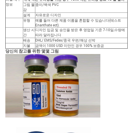
정보
그림 물
종이/백색 PVC
감
사
설계
자유로운 디자인
유형
예를 들어 다른 제품 이름을 혼합할 수 있습니다(테스트
이
Enanthate ect).
생산 시
디자인 입금 및 승인을 받은 후 영업일 기준 7-10일;수량에
트
간
따라 달라집니다
배송
DHL/ EMS/Fedex/중국 우편/해상 선박
맵
지불
금액이 1000 USD 미만인 경우 100% 보증금
당신의 참고를 위한 몇몇 그림
PRIVACY
POLICY