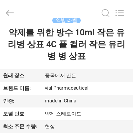
Copyright
©
2017
-
2026
약병 라벨
Hjtc
(Xiamen)
약제를 위한 방수 10ml 작은 유
집
Industry
Co.,
Ltd.
리병 상표 4C 풀 컬러 작은 유리
All
Rights
Reserved.
제
병 병 상표
품
원래 장소:
중국에서 만든
우
vial Pharmaceutical
브랜드 이름:
리
made in China
인증:
에
모델 번호:
약제 스테로이드
대
최소 주문 수량:
협상