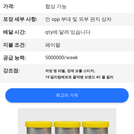
하
가격:
협상 가능
여
포장 세부 사항:
안 opp 부대 및 외부 판지 상자
공
배달 시간:
qty에 달려 있습니다
장
지불 조건:
페이팔
여
5000000/week
공급 능력:
행
,
,
강조점:
처방 병 라벨
정제 보틀 스티커
10 밀리람베르트 물약병 브랜드 4C 풀 컬러
품
최고의 가격
질
관
리