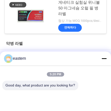
게네티크 실험실 위니볼
50 마그네슘 오럴 필 병
라벨
협상 가능 MOQ:1000pcs/design
연락하다
약병 라벨
경구용 시알리스 타달라필 100mg 라벨
eastern
SS-31 강한 접착제 라벨 펩타이드 플라스크 라벨
5:20 PM
바이오멕스 실험실 기록저장소 동화작용 주문 제작된 브랜드와 광
택이 난 박스
Good day, what product are you looking for?
모든
유리제 작은 유리병 