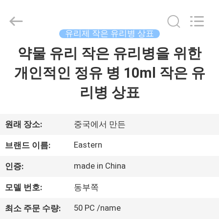
Copyright
©
2017
-
2026
유리제 작은 유리병 상표
Hjtc
(Xiamen)
약물 유리 작은 유리병을 위한
집
Industry
Co.,
Ltd.
개인적인 정유 병 10ml 작은 유
All
Rights
Reserved.
제
리병 상표
품
원래 장소:
중국에서 만든
우
Eastern
브랜드 이름:
리
made in China
인증:
에
모델 번호:
동부쪽
대
50 PC /name
최소 주문 수량: