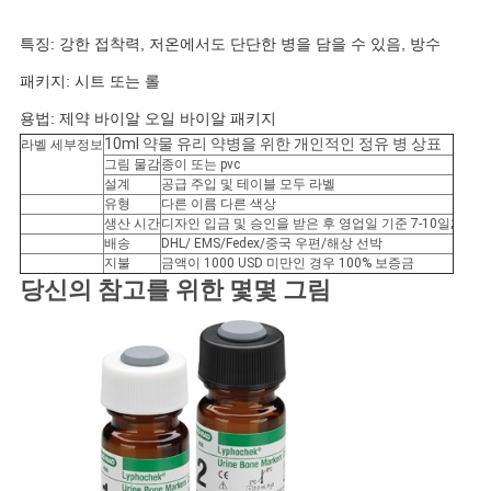
사
특징: 강한 접착력, 저온에서도 단단한 병을 담을 수 있음, 방수
패키지: 시트 또는 롤
이
용법: 제약 바이알 오일 바이알 패키지
트
10ml 약물 유리 약병을 위한 개인적인 정유 병 상표
라벨 세부정보
그림 물감
종이 또는 pvc
맵
설계
공급 주입 및 테이블 모두 라벨
유형
다른 이름 다른 색상
생산 시간
디자인 입금 및 승인을 받은 후 영업일 기준 7-10일;
PRIVACY
배송
DHL/ EMS/Fedex/중국 우편/해상 선박
지불
금액이 1000 USD 미만인 경우 100% 보증금
POLICY
당신의 참고를 위한 몇몇 그림