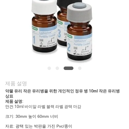
연
락
주
세
요
뉴
제품 설명
스
약물 유리 작은 유리병을 위한 개인적인 정유 병 10ml 작은 유리병
상표
제품 설명:
안건:
10ml 바이알 라벨 블랙 라벨 광택 마감
경
크기: 30mm 높이 60mm 너비
우
자료: 광택 있는 박판을 가진 Pvc/종이