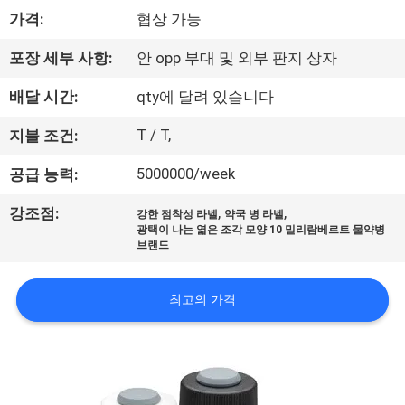
하
가격:
협상 가능
여
포장 세부 사항:
안 opp 부대 및 외부 판지 상자
공
배달 시간:
qty에 달려 있습니다
장
T / T,
지불 조건:
여
5000000/week
공급 능력:
행
,
,
강조점:
강한 점착성 라벨
약국 병 라벨
광택이 나는 엷은 조각 모양 10 밀리람베르트 물약병
브랜드
품
질
최고의 가격
관
리