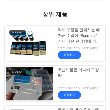
상위 제품
약제 포장을 인쇄하는 메
마른 주입이 Pharma 유
리제 작은 유리병에 의하
여 레테르를 붙입니다
negotionation MOQ:Negotionation
연락하다
옥산드롤론 아나버 구강
약
negotionation MOQ:Negotionation
연락하다
플라스틱 방수 홀로그램