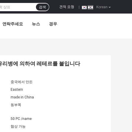
견적 요청
검색
|
Korean
연락주세요
뉴스
경우
 유리병에 의하여 레테르를 붙입니다
중국에서 만든
Eastern
made in China
동부쪽
50 PC /name
협상 가능