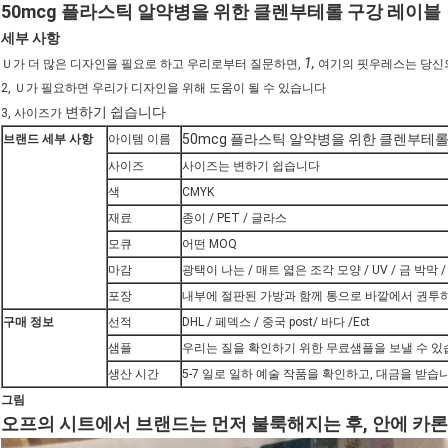
50mcg 플라스틱 알약병을 위한 클렌부테롤 구강 레이블
세부 사항
1,
Ｕ가 더 많은 디자인을 필요로 하고 우리로부터 질문하면,
여기의 핏우레스는 당신의
2, Ｕ가 필요하면 우리가 디자인을 위해 도움이 될 수 있습니다
변하기 쉽습니다
3, 사이즈가
50mcg 플라스틱 알약병을 위한 클렌부테롤
브랜드 세부 사항
아이템 이름
사이즈
사이즈는 변하기 쉽습니다
색
CMYK
재료
종이 / PET / 글라스
모큐
어떤 MOQ
마감
광택이 나는 / 매트 엷은 조각 모양 / UV / 금 박막 
포장
내부에 절판된 가방과 함께 통으로 바깥에서 권투
구매 정보
선적
DHL / 페덱스 / 중국 post/ 바다 /Ect
샘플
우리는 질을 확인하기 위한 무료샘플을 보낼 수 있
생산 시간
5-7 일로 일하 예술 작품을 확인하고, 대금을 받습
그림
오프의 시트에서 브랜드는 먼저 불룩해지는 후, 안에 카론