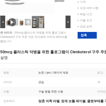
가격:
포장 세부 사항:
배달 시간:
지불 조건:
공급 능력:
큰 이미지 :
50mcg 플라스틱 약병을 위한 홀로그램이
접촉
Clenbuterol 구두 주문 작은 유리병에 의하여 레테르를
붙입니다
50mcg 플라스틱 약병을 위한 홀로그램이 Clenbuterol 구
설명
재료:
논문 / pvc / 레이저 재료
로고:
사이즈:
관습
색:
사용:
구술 병을 위한 사용
디자인
맞춘 의학 라벨
정제 보틀 레이블
클렌부테롤 
강조하다:
,
,