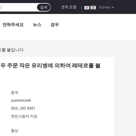
견적 요청
검색
|
Korean
연락주세요
뉴스
경우
테르를 붙입니다
l 구두 주문 작은 유리병에 의하여 레테르를 붙
중국
customized
SGS , ISO 9001
엔진사용자 지정
협상