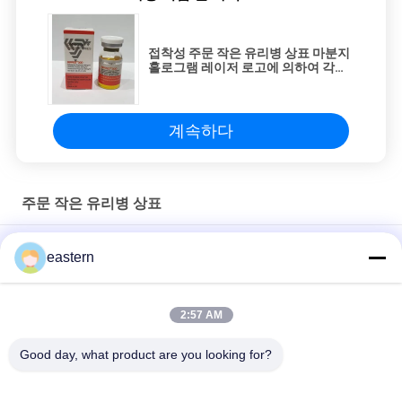
접착성 주문 작은 유리병 상표 마분지
홀로그램 레이저 로고에 의하여 각인
되는 인쇄 상표
계속하다
주문 작은 유리병 상표
Sus 250 10ml 유리 바이알 라벨
eastern
10ml 병용 맞춤형 인쇄 스티커 개인화된 라벨
2:57 AM
HG H 100IU 10 플라스크 라벨 소마트로핀 1 플라스크 라벨 스티커
금색 로고
Good day, what product are you looking for?
모든