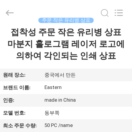
Copyright
©
2017
-
2026
주문 작은 유리병 상표
Hjtc
(Xiamen)
접착성 주문 작은 유리병 상표
집
Industry
Co.,
Ltd.
마분지 홀로그램 레이저 로고에
All
Rights
Reserved.
제
의하여 각인되는 인쇄 상표
품
원래 장소:
중국에서 만든
우
Eastern
브랜드 이름:
리
made in China
인증:
에
모델 번호:
동부쪽
대
50 PC /name
최소 주문 수량: