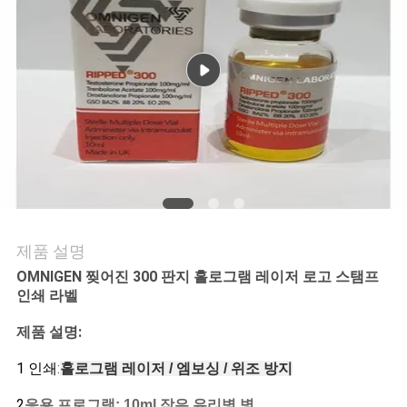
연
락
주
세
요
뉴
제품 설명
스
OMNIGEN 찢어진 300 판지 홀로그램 레이저 로고 스탬프
인쇄 라벨
제품 설명:
경
1 인쇄
:
홀로그램 레이저 / 엠보싱 / 위조 방지
우
2
응용 프로그램: 10ml 작은 유리병 병