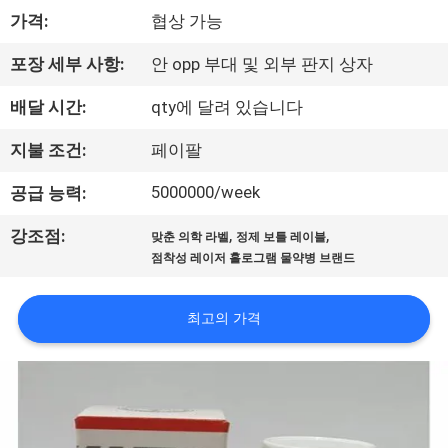
하
가격:
협상 가능
여
포장 세부 사항:
안 opp 부대 및 외부 판지 상자
공
배달 시간:
qty에 달려 있습니다
장
지불 조건:
페이팔
여
5000000/week
공급 능력:
행
,
,
강조점:
맞춘 의학 라벨
정제 보틀 레이블
점착성 레이저 홀로그램 물약병 브랜드
품
최고의 가격
질
관
리