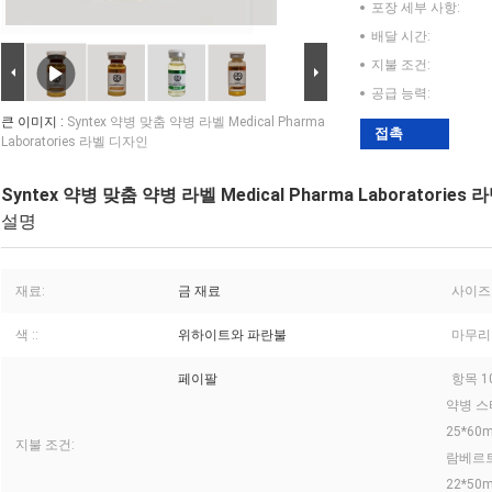
포장 세부 사항:
배달 시간:
지불 조건:
공급 능력:
큰 이미지 :
Syntex 약병 맞춤 약병 라벨 Medical Pharma
접촉
Laboratories 라벨 디자인
Syntex 약병 맞춤 약병 라벨 Medical Pharma Laboratories
설명
재료:
금 재료
사이즈
색 ::
위하이트와 파란불
마무리
페이팔
항목 
약병 스
25*60
지불 조건:
람베르트
22*5