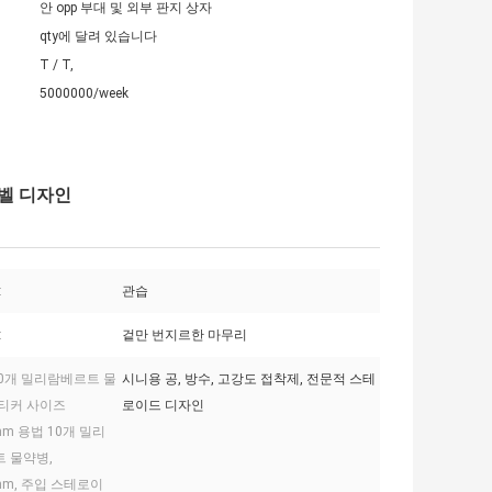
안 opp 부대 및 외부 판지 상자
qty에 달려 있습니다
T / T,
5000000/week
 라벨 디자인
:
관습
:
겉만 번지르한 마무리
10개 밀리람베르트 물
시니용 공, 방수, 고강도 접착제, 전문적 스테
티커 사이즈
로이드 디자인
mm 용법 10개 밀리
 물약병,
0mm, 주입 스테로이