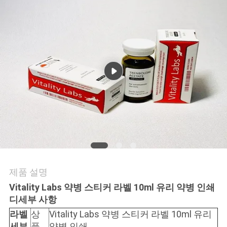
연
락
주
세
요
뉴
스
제품 설명
Vitality Labs 약병 스티커 라벨 10ml 유리 약병 인쇄
경
디
세부 사항
우
라벨
상
Vitality Labs 약병 스티커 라벨 10ml 유리
세부
품
약병 인쇄