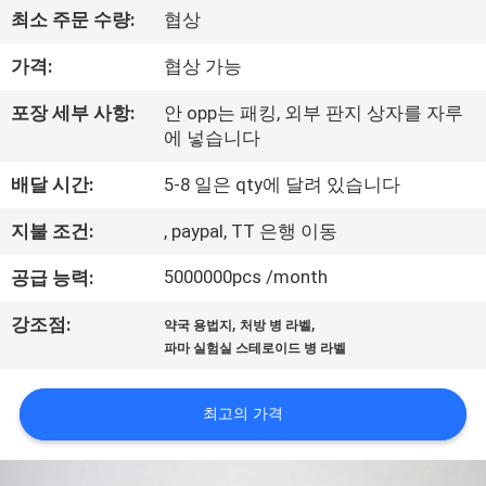
하
최소 주문 수량:
협상
여
가격:
협상 가능
공
포장 세부 사항:
안 opp는 패킹, 외부 판지 상자를 자루
에 넣습니다
장
배달 시간:
5-8 일은 qty에 달려 있습니다
여
지불 조건:
, paypal, TT 은행 이동
행
5000000pcs /month
공급 능력:
품
,
,
강조점:
약국 용법지
처방 병 라벨
파마 실험실 스테로이드 병 라벨
질
관
최고의 가격
리