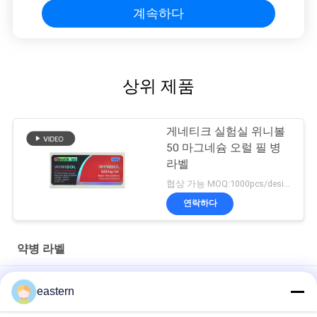
계속하다
상위 제품
게네티크 실험실 위니볼
50 마그네슘 오럴 필 병
라벨
협상 가능 MOQ:1000pcs/design
연락하다
약병 라벨
경구용 시알리스 타달라필 100mg 라벨
eastern
SS-31 강한 접착제 라벨 펩타이드 플라스크 라벨