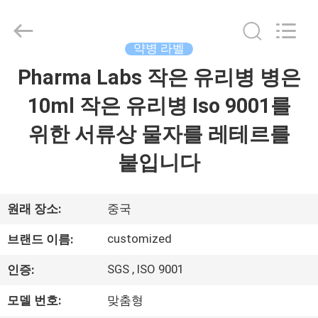
Copyright
©
2017
-
2026
약병 라벨
Hjtc
(Xiamen)
Pharma Labs 작은 유리병 병은
집
Industry
Co.,
Ltd.
10ml 작은 유리병 Iso 9001를
All
Rights
Reserved.
제
위한 서류상 물자를 레테르를
품
붙입니다
우
원래 장소:
중국
리
customized
브랜드 이름:
에
SGS , ISO 9001
인증:
대
모델 번호:
맞춤형