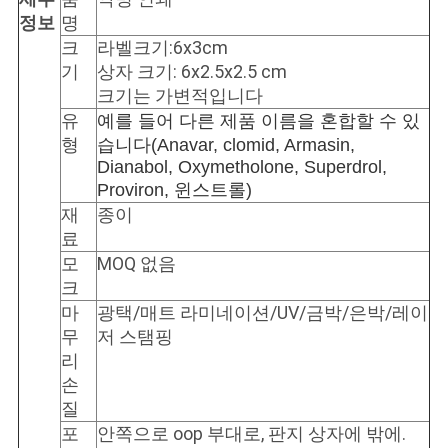
정보
명
사
크
라벨크기:6x3cm
기
상자 크기: 6x2.5x2.5 cm
이
크기는 가변적입니다
트
유
예를 들어 다른 제품 이름을 혼합할 수 있
형
습니다(Anavar, clomid, Armasin,
맵
Dianabol, Oxymetholone, Superdrol,
Proviron, 윈스트롤)
재
종이
PRIVACY
료
POLICY
모
MOQ 없음
크
마
광택/매트 라미네이션/UV/금박/은박/레이
무
저 스탬핑
리
손
질
포
안쪽으로 oop 부대로, 판지 상자에 밖에.