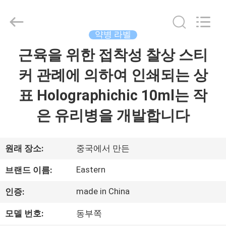
Copyright
©
2017
-
2026
약병 라벨
Hjtc
(Xiamen)
근육을 위한 접착성 찰상 스티
집
Industry
Co.,
Ltd.
커 관례에 의하여 인쇄되는 상
All
Rights
Reserved.
제
표 Holographichic 10ml는 작
품
은 유리병을 개발합니다
우
원래 장소:
중국에서 만든
리
Eastern
브랜드 이름:
에
made in China
인증:
대
모델 번호:
동부쪽