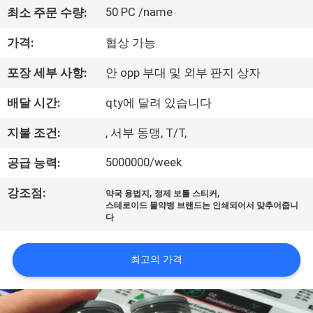
하
50 PC /name
최소 주문 수량:
여
가격:
협상 가능
공
포장 세부 사항:
안 opp 부대 및 외부 판지 상자
장
배달 시간:
qty에 달려 있습니다
여
지불 조건:
, 서부 동맹, T/T,
행
5000000/week
공급 능력:
,
,
강조점:
약국 용법지
정제 보틀 스티커
품
스테로이드 물약병 브랜드는 인쇄되어서 맞추어줍니
다
질
관
최고의 가격
리