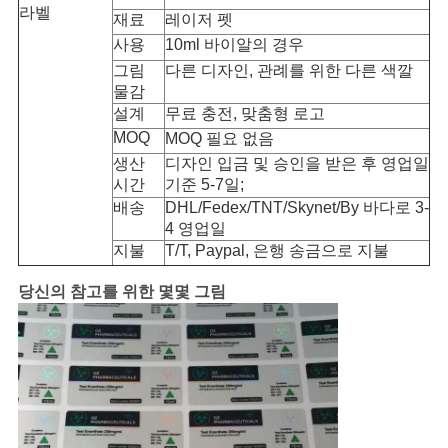
라벨
재료
레이저 펫
사
사용
10ml 바이알의 경우
그림
다른 디자인, 관례를 위한 다른 색깔
이
물감
설계
무료 충전, 맞춤형 로고
트
MOQ
MOQ 필요 없음
맵
생산
디자인 입금 및 승인을 받은 후 영업일
시간
기준 5-7일;
배송
DHL/Fedex/TNT/Skynet/By 바다로 3-
PRIVACY
4 영업일
지불
T/T, Paypal, 은행 송금으로 지불
POLICY
당신의 참고를 위한 몇몇 그림