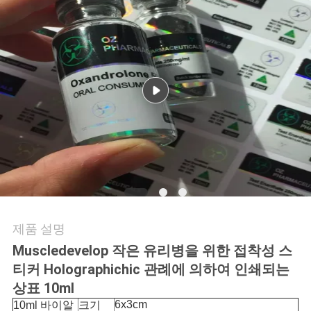
연
락
주
세
요
뉴
스
제품 설명
Muscledevelop 작은 유리병을 위한 접착성 스
경
티커 Holographichic 관례에 의하여 인쇄되는
상표 10ml
우
6x3cm
10ml 바이알
크기