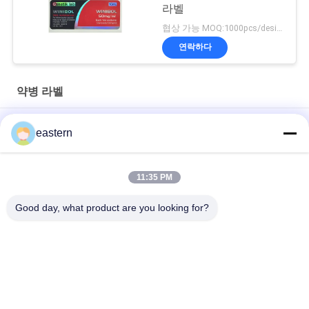
라벨
협상 가능 MOQ:1000pcs/design
연락하다
약병 라벨
경구용 시알리스 타달라필 100mg 라벨
eastern
SS-31 강한 접착제 라벨 펩타이드 플라스크 라벨
11:35 PM
바이오멕스 실험실 기록저장소 동화작용 주문 제작된 브랜드와 광
택이 난 박스
Good day, what product are you looking for?
모든
유리제 작은 유리병 
약병 라벨
상표