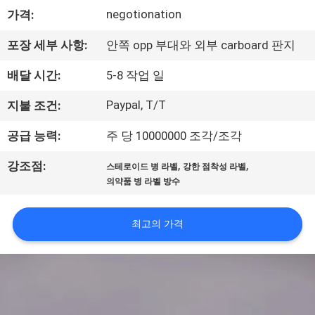
하
negotionation
가격:
여
포장 세부 사항:
안쪽 opp 부대와 외부 carboard 판지
공
배달 시간:
5-8 작업 일
장
Paypal, T/T
지불 조건:
여
공급 능력:
주 당 10000000 조각/조각
행
,
,
강조점:
스테로이드 병 라벨
강한 점착성 라벨
의약품 병 라벨 방수
품
최고의 가격
질
관
리