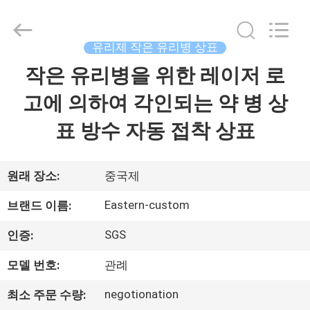
Copyright
©
2017
-
2026
유리제 작은 유리병 상표
Hjtc
(Xiamen)
작은 유리병을 위한 레이저 로
집
Industry
Co.,
Ltd.
고에 의하여 각인되는 약 병 상
All
Rights
Reserved.
제
표 방수 자동 접착 상표
품
원래 장소:
중국제
우
Eastern-custom
브랜드 이름:
리
SGS
인증:
에
모델 번호:
관례
대
negotionation
최소 주문 수량: