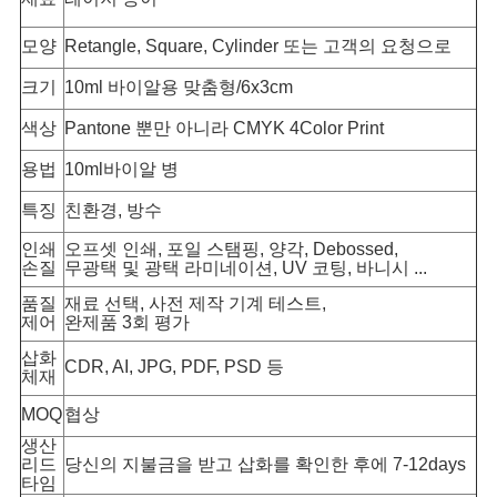
사
모양
Retangle, Square, Cylinder 또는 고객의 요청으로
이
크기
10ml 바이알용 맞춤형/6x3cm
트
색상
Pantone 뿐만 아니라 CMYK 4Color Print
용법
10ml
바이알 병
맵
특징
친환경, 방수
PRIVACY
인쇄
오프셋 인쇄, 포일 스탬핑, 양각, Debossed,
손질
무광택 및 광택 라미네이션, UV 코팅, 바니시 ...
POLICY
품질
재료 선택, 사전 제작 기계 테스트,
제어
완제품 3회 평가
삽화
CDR, AI, JPG, PDF, PSD 등
체재
MOQ
협상
생산
리드
당신의 지불금을 받고 삽화를 확인한 후에 7-12days
타임