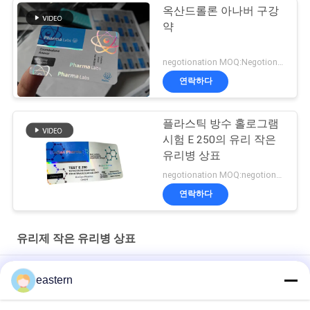
옥산드롤론 아나버 구강
약
negotionation MOQ:Negotionation
연락하다
플라스틱 방수 홀로그램
시험 E 250의 유리 작은
유리병 상표
negotionation MOQ:negotionation
연락하다
유리제 작은 유리병 상표
Somatropin HG 176-191 2mlx10 레이블이 있는 유리 바이알
eastern
전 세트 Paer Instrution를 가진 tren 아세테이트 작은 유리병 작은