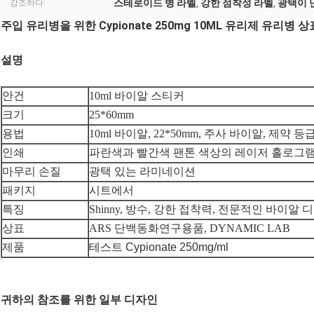
스테로이드 병 라벨
강한 점착성 라벨
광택이 
강조하다:
,
,
주입 유리병을 위한 Cypionate 250mg 10ML 유리제 유리병
설명
안건
10ml 바이알 스티커
크기
25*60mm
용법
10ml 바이알, 22*50mm, 주사 바이알, 제약 등
인쇄
파란색과 빨간색 팬톤 색상의 레이저 홀로그램
마무리 손질
광택 있는 라미네이션
패키지
시트에서
특징
Shinny, 방수, 강한 접착력, 전문적인 바이알 
상표
ARS 단백동화연구용품, DYNAMIC LAB
제품
테스트 Cypionate 250mg/ml
귀하의 참조를 위한 일부 디자인