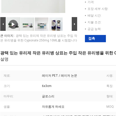
가격:
포장 세부 사항:
배달 시간:
지불 조건:
공급 능력:
큰 이미지 :
광택 있는 유리제 작은 유리병 상표는 주입 작
접촉
은 유리병을 위한 Cypionate 250mg 10ML를 시험합니다
광택 있는 유리제 작은 유리병 상표는 주입 작은 유리병을 위한 Cyp
설명
재료:
레이저 PET / 레이저 논문
사용:
크기:
6x3cm
특징:
마무리:
글로스리
형태:
샘플:
자유롭게 하세요
MOQ: