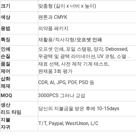
크기
맞춤형 (길이 x 너비 x 높이)
색상
팬톤과 CMYK
용법
의약품 패키지
특징
재활용/직사각형/
오프셋 인쇄
인쇄
오프셋 인쇄, 포일 스탬핑, 양각, Debossed,
손질
무광택 및 광택 라미네이션, UV 코팅, 소멸 ...
품질
재료 선택, 사전 제작 기계 테스트,
제어
완제품 3회 평가
삽화
CDR, AI, JPG, PDF, PSD 등
체재
MOQ
3000PCS 그러나 교섭
생산
당신의 지불금을 받은 후에 10-15days
리드 타임
지불
T/T, Paypal, WestUnion, L/C
자귀