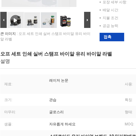
포장 세부 사항:
배달 시간:
지불 조건:
공급 능력:
큰 이미지 :
오프 세트 인쇄 실버 스탬프 바이알 유리 바이
접촉
알 라벨
오프 세트 인쇄 실버 스탬프 바이알 유리 바이알 라벨
설명
레이저 논문
재료:
사용:
크기:
관습
특징:
마무리:
글로스리
형태:
샘플:
자유롭게 하세요
MOQ: