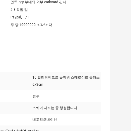
안쪽 opp 부대와 외부 carboard 판지
5-8 작업 일
Paypal, T/T
주 당 10000000 조각/조각
10 밀리람베르트 물약병 스테로이드 글라스
6x3cm
방수
스퀘어 샤프는 좀 형성합니다
네고티오네이션