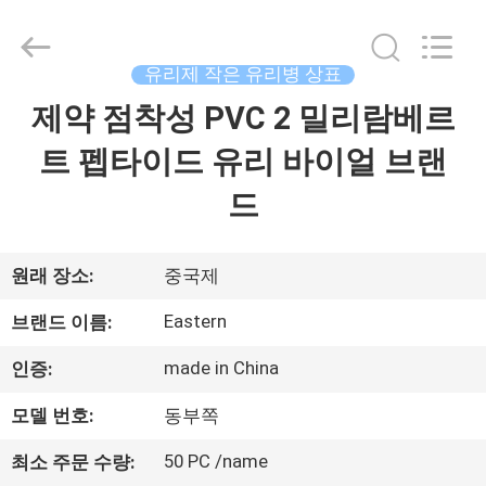
Copyright
©
2017
-
2026
유리제 작은 유리병 상표
Hjtc
(Xiamen)
제약 점착성 PVC 2 밀리람베르
집
Industry
Co.,
Ltd.
트 펩타이드 유리 바이얼 브랜
All
Rights
Reserved.
제
드
품
원래 장소:
중국제
우
Eastern
브랜드 이름:
리
made in China
인증:
에
모델 번호:
동부쪽
대
50 PC /name
최소 주문 수량: