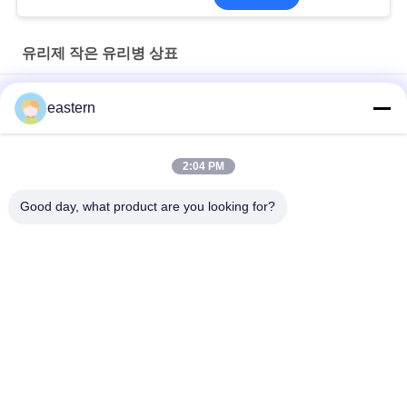
유리제 작은 유리병 상표
Somatropin HG 176-191 2mlx10 레이블이 있는 유리 바이알
eastern
전 세트 Paer Instrution를 가진 tren 아세테이트 작은 유리병 작은
유리병 상표
2:04 PM
레이저 PET 10ml 테스트 Enanthate 유리 바이알 라벨
Good day, what product are you looking for?
모든
유리제 작은 유리병 
약병 라벨
상표
10mL 작은 유리병 상
주문 작은 유리병 상
표
표
10ml 작은 유리병 상
안전 홀로그램 스티