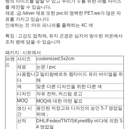
병의 사이즈를 말할 수 있고 우리가 Ｕ를 위한 라벨 사이즈
를 제안할 수 있습니다.
사
재료 :금 /sliver 재료 또한 pvc와 명백한 PET.we가 많은 자
료를 가지고 있습니다
이
인쇄하는 것 :마뜨 피니쉬를 출력하는 4C 색
트
특징 : 고강도 접착제, 유지 곤경은 심지어 방수된 저온에서
조차 병에 담을 수 있습니까
맵
패키지 : 시트에서
customized,5x2cm
브랜
사이즈
PRIVACY
드
재료
논문 / pvc
POLICY
사용합니
2 밀리람베르트 펩타이드 유리 바이얼
을 위
다
해
색
맞춘 다른 디자인을 위한 다른 색
디자인
자유 전하, 커스텀 로고
MOQ
MOQ에 대한 어떤 필요
생산 시
용인된 저장고와 디자인의 승인 5-7 영업일
간
뒤에 ;
선적
DHL/Fedex/TNT/SKynet/By 바다에 의한 3-
4 영업일