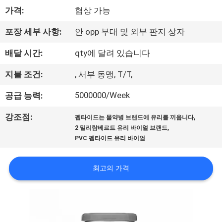
하
가격:
협상 가능
여
포장 세부 사항:
안 opp 부대 및 외부 판지 상자
공
배달 시간:
qty에 달려 있습니다
장
지불 조건:
, 서부 동맹, T/T,
여
5000000/Week
공급 능력:
행
,
강조점:
펩타이드는 물약병 브랜드에 유리를 끼웁니다
,
2 밀리람베르트 유리 바이얼 브랜드
PVC 펩타이드 유리 바이얼
품
질
최고의 가격
관
리