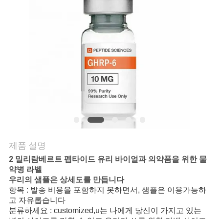
연
락
주
세
요
뉴
제품 설명
스
2 밀리람베르트 펩타이드 유리 바이얼과 의약품을 위한 물
약병 라벨
우리의 샘플은 상세도를 만듭니다
경
항목 : 발송 비용을 포함하지 못하면서, 샘플은 이용가능하
고 자유롭습니다
우
분류하세요 : customized,u는 나에게 당신이 가지고 있는