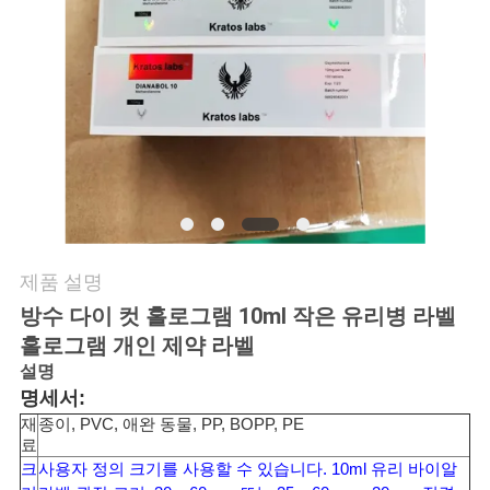
연
락
주
세
요
제품 설명
뉴
방수 다이 컷 홀로그램 10ml 작은 유리병 라벨
스
홀로그램 개인 제약 라벨
설명
명세서:
경
재
종이, PVC, 애완 동물, PP, BOPP, PE
료
우
크
사용자 정의 크기를 사용할 수 있습니다. 10ml 유리 바이알