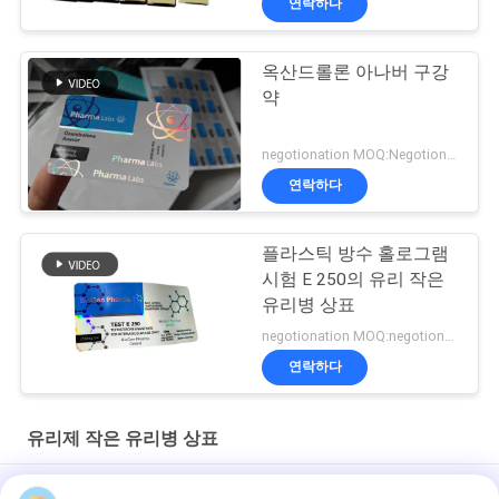
연락하다
옥산드롤론 아나버 구강
약
negotionation MOQ:Negotionation
연락하다
플라스틱 방수 홀로그램
시험 E 250의 유리 작은
유리병 상표
negotionation MOQ:negotionation
연락하다
유리제 작은 유리병 상표
Somatropin HG 176-191 2mlx10 레이블이 있는 유리 바이알