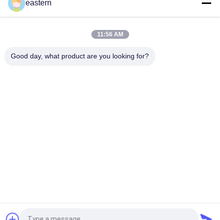
eastern
전 세트 Paer Instrution를 가진 tren 아세테이트 작은 유리병 작은
유리병 상표
11:56 AM
레이저 PET 10ml 테스트 Enanthate 유리 바이알 라벨
Good day, what product are you looking for?
모든
유리제 작은 유리병 
약병 라벨
상표
10mL 작은 유리병 상
주문 작은 유리병 상
표
표
10ml 작은 유리병 상
안전 홀로그램 스티
자
커
약제 포장 상자
약 병 상표