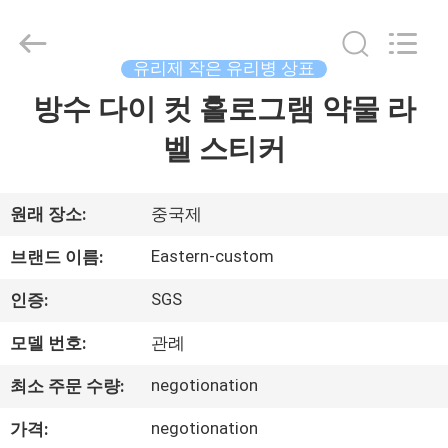
Copyright
©
2017
-
2026
유리제 작은 유리병 상표
Hjtc
(Xiamen)
방수 다이 컷 홀로그램 약물 라
집
Industry
Co.,
Ltd.
벨 스티커
All
Rights
Reserved.
제
품
원래 장소:
중국제
Eastern-custom
브랜드 이름:
우
SGS
인증:
리
모델 번호:
관례
에
negotionation
최소 주문 수량:
대
negotionation
가격: