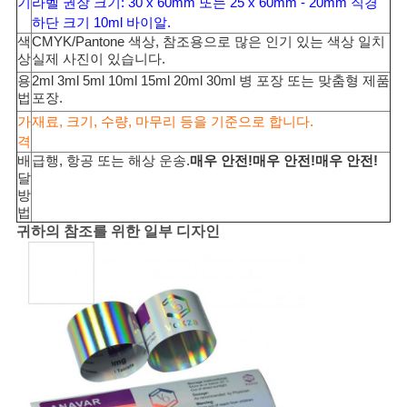
기
라벨 권장 크기: 30 x 60mm 또는 25 x 60mm - 20mm 직경
하단 크기 10ml 바이알.
사
색
CMYK/Pantone 색상, 참조용으로 많은 인기 있는 색상 일치
상
실제 사진이 있습니다.
이
용
2ml 3ml 5ml 10ml 15ml 20ml 30ml 병 포장 또는 맞춤형 제품
법
포장.
트
가
재료, 크기, 수량, 마무리 등을 기준으로 합니다.
맵
격
배
급행, 항공 또는 해상 운송.
매우 안전!매우 안전!매우 안전!
달
방
PRIVACY
법
귀하의 참조를 위한 일부 디자인
POLICY