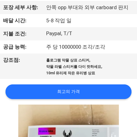
하
포장 세부 사항:
안쪽 opp 부대와 외부 carboard 판지
여
배달 시간:
5-8 작업 일
공
Paypal, T/T
지불 조건:
장
공급 능력:
주 당 10000000 조각/조각
여
,
강조점:
홀로그램 약물 상표 스티커
,
약물 라벨 스티커를 다이 컷하세요
행
10ml 유리제 작은 유리병 상표
품
최고의 가격
질
관
리