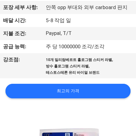
하
포장 세부 사항:
안쪽 opp 부대와 외부 carboard 판지
여
배달 시간:
5-8 작업 일
공
Paypal, T/T
지불 조건:
장
공급 능력:
주 당 10000000 조각/조각
여
,
강조점:
10개 밀리람베르트 홀로그램 스티커 라벨
,
방수 홀로그램 스티커 라벨
행
테스토스테론 유리 바이얼 브랜드
품
최고의 가격
질
관
리