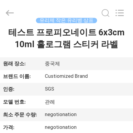
Copyright
©
2017
-
2026
유리제 작은 유리병 상표
Hjtc
(Xiamen)
테스트 프로피오네이트 6x3cm
집
Industry
Co.,
Ltd.
10ml 홀로그램 스티커 라벨
All
Rights
Reserved.
제
품
원래 장소:
중국제
Custiomized Brand
브랜드 이름:
우
SGS
인증:
리
모델 번호:
관례
에
negotionation
최소 주문 수량:
대
negotionation
가격: