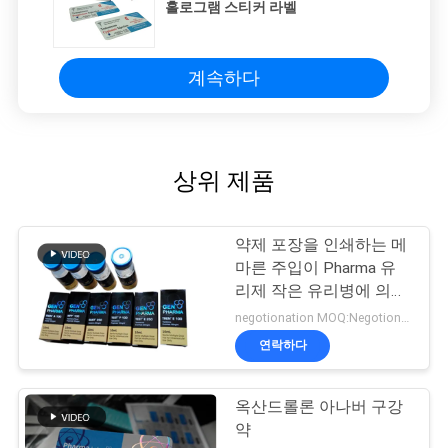
홀로그램 스티커 라벨
계속하다
상위 제품
약제 포장을 인쇄하는 메
마른 주입이 Pharma 유
리제 작은 유리병에 의하
여 레테르를 붙입니다
negotionation MOQ:Negotionation
연락하다
옥산드롤론 아나버 구강
약