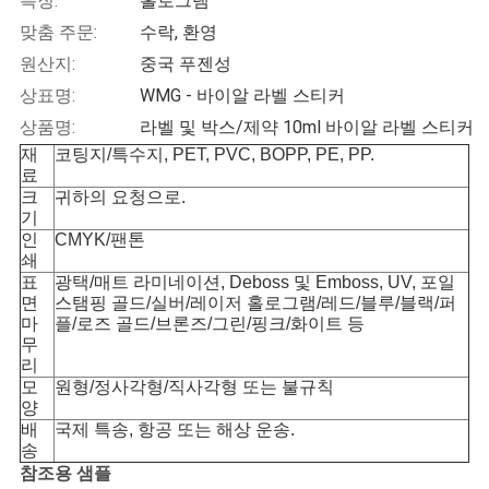
특징:
홀로그램
맞춤 주문:
수락, 환영
사
원산지:
중국 푸젠성
이
상표명:
WMG - 바이알 라벨 스티커
트
상품명:
라벨 및 박스/제약 10ml 바이알 라벨 스티커
재
코팅지/특수지, PET, PVC, BOPP, PE, PP.
맵
료
크
귀하의 요청으로.
기
인
CMYK/팬톤
PRIVACY
쇄
POLICY
표
광택/매트 라미네이션, Deboss 및 Emboss, UV, 포일
면
스탬핑 골드/실버/레이저 홀로그램/레드/블루/블랙/퍼
마
플/로즈 골드/브론즈/그린/핑크/화이트 등
무
리
모
원형/정사각형/직사각형 또는 불규칙
양
배
국제 특송, 항공 또는 해상 운송.
송
참조용 샘플