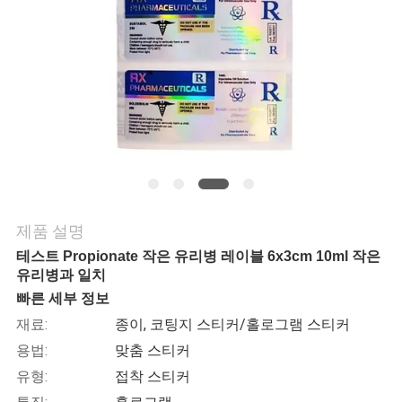
연
락
주
세
요
제품 설명
뉴
테스트 Propionate 작은 유리병 레이블 6x3cm 10ml 작은
스
유리병과 일치
빠른 세부 정보
재료:
종이, 코팅지 스티커/홀로그램 스티커
경
용법:
맞춤 스티커
우
유형:
접착 스티커