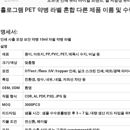
오프셋 인쇄 유리 바이얼 브랜드
열 저항성 유
강조하다:
,
홀로그램 PET 약병 라벨 혼합 다른 제품 이름 및 
명세서:
인쇄 사출 포장 보안 약병 10ml 자필 약병 라벨
설명
재료
종이, 아트지, PP, PVC, PET, 에폭시 수지, 비닐 등
크기/색상
맞춤형
표면
Offest /flexo /UV /toppan 인쇄, 실크 스크린 인쇄, 매트/광택 라
특징
친환경, 방수, 내유, 내열, 자외선 차단 등
OEM, ODM
환영
작품 형식
CDR, AI, PDF, PSD, JPG 등
MOQ
3000PCS
리드타임
샘플 시간 : 샘플 수수료를받은 후 3 ~ 7 일, 대량 생산 리드 타임을 위해
지불 조건
전신환, 페이팔