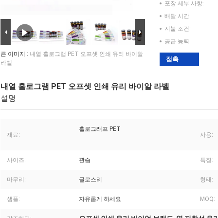
포장 세부 사항:
배달 시간:
지불 조건:
공급 능력:
큰 이미지 :
내열 홀로그램 PET 오프셋 인쇄 유리 바이알
접촉
라벨
내열 홀로그램 PET 오프셋 인쇄 유리 바이알 라벨
설명
홀로그래프 PET
재료:
사용:
사이즈:
관습
특징:
마무리:
글로스리
형태:
샘플:
자유롭게 하세요
MOQ: