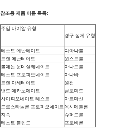
참조용 제품 이름 목록:
주입 바이알 유형
경구 정제 유형
테스트 에난테이트
디아나볼
트렌 에난테이트
윈스트롤
볼데논 운데실레네이트
아나드롤
테스트 프로피오네이트
아나바
트렌 아세테이트
원전
낸드 데카노에이트
클로미드
사이피오네이트 테스트
아르마신
드로스타놀론 프로피오네이트
옥시메톨론
지속
슈퍼드롤
테스트 블렌드
프로비론