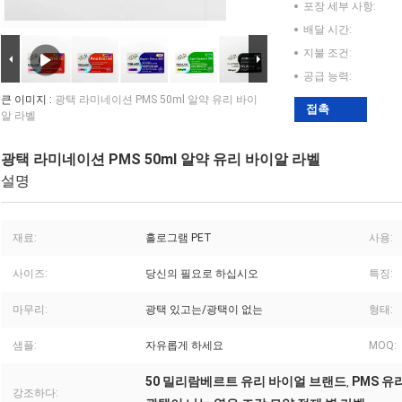
포장 세부 사항:
배달 시간:
지불 조건:
공급 능력:
큰 이미지 :
광택 라미네이션 PMS 50ml 알약 유리 바이
접촉
알 라벨
광택 라미네이션 PMS 50ml 알약 유리 바이알 라벨
설명
재료:
홀로그램 PET
사용:
사이즈:
당신의 필요로 하십시오
특징:
마무리:
광택 있고는/광택이 없는
형태:
샘플:
자유롭게 하세요
MOQ:
50 밀리람베르트 유리 바이얼 브랜드
PMS 유
,
강조하다: