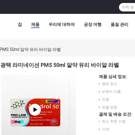
집
제품
우리에 대하여
공장 여행
품질 관리
MS 50ml 알약 유리 바이알 라벨
광택 라미네이션 PMS 50ml 알약 유리 바이알 라벨
제품 상세 정보:
원래 장소:
브랜드 이름:
인증:
모델 번호:
결제 및 배송 조건:
최소 주문 수량:
가격: