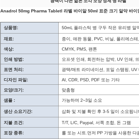
광택이 나는 엷은 조각 모양 정제 병 라벨
Anadrol 50mg Pharma Tabletl 라벨 바이알 50ml 표준 크기 알약 
상품명:
50mL 플라스틱 병 구두 작은 유리병 
재료:
종이, 애완 동물, PVC, 비닐, 폴리에스테, PC,
색상:
CMYK, PMS, 팬톤
인쇄 방법:
오프셋 인쇄, 회전하는 압박, UV 인쇄, 
표면 처리:
광택/매트 라미네이션, 포일 스탬핑, UV
디자인 파일:
AI, CDR, PSD, PDF 또는 기타
모양/크기:
맞춤형
샘플 :
가능하며 2~3일 소요
생산 소요기간:
삽화 및 지불 확인 후 3-5 일이 소요됩니
지불 조건:
T/T, L/C, Paypal, 서쪽 조합, 돈 그램
포장 종류:
롤 또는 시트.먼저 PP 가방을 사용한 다