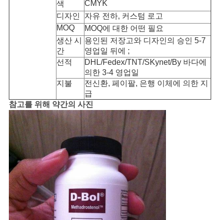
CMYK
색
디자인
자유 전하, 커스텀 로고
사
MOQ
MOQ에 대한 어떤 필요
이
생산 시
용인된 저장고와 디자인의 승인 5-7
간
영업일 뒤에 ;
트
선적
DHL/Fedex/TNT/SKynet/By 바다에
의한 3-4 영업일
맵
지불
전신환, 페이팔, 은행 이체에 의한 지
급
참고를 위해 약간의 사진
PRIVACY
POLICY