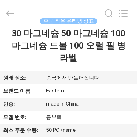
Copyright
©
2017
-
2026
주문 작은 유리병 상표
Hjtc
(Xiamen)
30 마그네슘 50 마그네슘 100
집
Industry
Co.,
Ltd.
마그네슘 드볼 100 오럴 필 병
All
Rights
Reserved.
제
라벨
품
원래 장소:
중국에서 만들어집니다
우
Eastern
브랜드 이름:
리
made in China
인증:
에
모델 번호:
동부쪽
대
50 PC /name
최소 주문 수량: