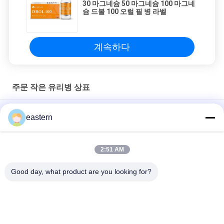
30 마그네슘 50 마그네슘 100 마그네
슘 드볼 100 오럴 필 병 라벨
계속하다
주문 작은 유리병 상표
Sus 250 10ml 유리 바이알 라벨
eastern
10ml 병용 맞춤형 인쇄 스티커 개인화된 라벨
2:51 AM
HG H 100IU 10 플라스크 라벨 소마트로핀 1 플라스크 라벨 스티커
금색 로고
Good day, what product are you looking for?
모든
유리제 작은 유리병 