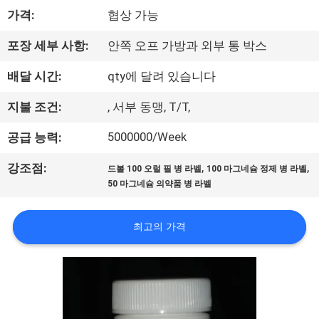
하
가격:
협상 가능
여
포장 세부 사항:
안쪽 오프 가방과 외부 통 박스
공
배달 시간:
qty에 달려 있습니다
장
지불 조건:
, 서부 동맹, T/T,
여
5000000/Week
공급 능력:
행
,
,
강조점:
드볼 100 오럴 필 병 라벨
100 마그네슘 정제 병 라벨
50 마그네슘 의약품 병 라벨
품
최고의 가격
질
관
리