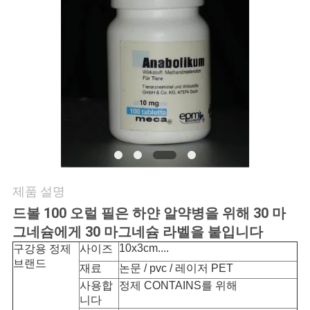
연
락
주
세
요
뉴
제품 설명
스
드볼 100 오럴 필은 하얀 알약병을 위해 30 마
그네슘에게 30 마그네슘 라벨을 붙입니다
10x3cm....
구강용 정제
사이즈
경
브랜드
재료
논문 / pvc / 레이저 PET
사용합
정제 CONTAINS를 위해
우
니다