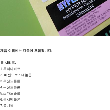
제품 이름에는 다음이 포함됩니다.
통 시리즈:
1.투리나바르
2. 메탄드로스테놀론
3.옥산드롤론
4.옥산드롤론
5.스타노졸롤
6.옥시메톨론
7.옴니볼