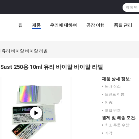
집
제품
우리에 대하여
공장 여행
품질 관리
0ml 유리 바이알 바이알 라벨
Sust 250용 10ml 유리 바이알 바이알 라벨
제품 상세 정보:
원래 장소:
브랜드 이름:
인증:
모델 번호:
결제 및 배송 조건:
최소 주문 수량:
가격: