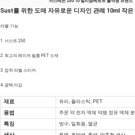
서스테논 250 10 밀리람베르트 물약병 브랜드
Sust를 위한 도매 자유로운 디자인 관례 10ml 작
라벨 기능
1. 서스트 250
2. 최고의 레이저 필름 PET 소재
3. 접착 라벨 스티커
4. 광택 마감
재료
유리, 플라스틱, PET
용법
주문 약 전자 액체 약병 정유 액체 
특징
방수, 일회용, 멸균
투명, 호박색, 흰색, 맞춤형 색상