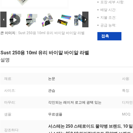
포장 세부 사항:
배달 시간:
지불 조건:
공급 능력:
큰 이미지 :
Sust 250용 10ml 유리 바이알 바이알 라벨
접촉
Sust 250용 10ml 유리 바이알 바이알 라벨
설명
재료:
논문
사용:
사이즈:
관습
특징:
마무리:
각인되는 레이저 로고에 광택 있는
디자인
샘플:
무료샘플
MOQ:
서스테논 250 스테로이드 물약병 브랜드
10
,
강조하다: