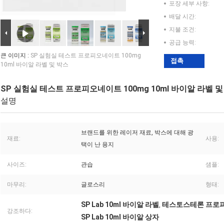
포장 세부 사항:
배달 시간:
지불 조건:
공급 능력:
큰 이미지 :
SP 실험실 테스트 프로피오네이트 100mg
접촉
10ml 바이알 라벨 및 박스
SP 실험실 테스트 프로피오네이트 100mg 10ml 바이알 라벨 및
설명
브랜드를 위한 레이저 재료, 박스에 대해 광
재료:
사용:
택이 난 용지
사이즈:
관습
샘플:
마무리:
글로스리
형태:
SP Lab 10ml 바이알 라벨
테스토스테론 프로피오
,
강조하다:
SP Lab 10ml 바이알 상자