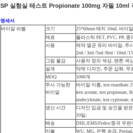
SP 실험실 테스트 Propionate 100mg 자필 10
명세서
바이알 라벨
크기
25*60mm 매치 10mL 바이
재료
플라스틱 PET, PVC, PP, 
사용
제약 멸균 유리 바이알, 주
2ml / 3ml /5ml /8ml / 10ml /1
그림 물감
사용자 정의 색상, 팬톤 색상
설계
약제 디자인, 주문 삽화, 무
MOQ
1000개
주사 가능한
바이알 이름, test enanthate 25
바이알
tren acetate, test propionate,
undecylenate, test cypionate,
생산 시간
디자인 입금 및 승인을 받은 
10일;
배송
DHL/EMS/Fedex/중국 
지불
WU, MG, 은행 송금, Paypal, B