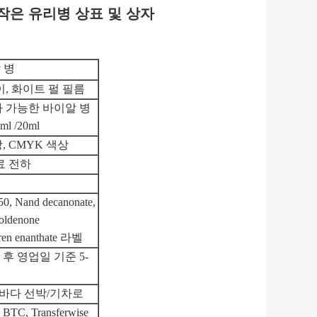
ml 작은 유리병 상표 및 상자
알 병
종이, 화이트 펄 필름
사 가능한 바이알 병
5ml /20ml
, CMYK 색상
료 전하
0, Nand decanonate,
 Boldenone
 tren enanthate 라벨
후 영업일 기준 5-
우편/바다 선박/기차로
TC, Transferwise