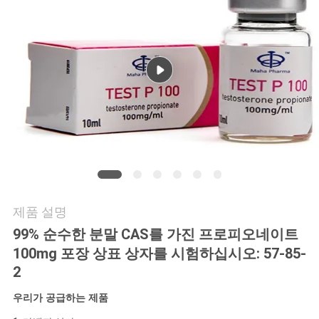
연
락
주
세
요
뉴
제품 설명
스
99% 순수한 분말 CAS를 가진 프로피오네이트
100mg 포장 상표 상자를 시험하십시오: 57-85-
경
2
우
우리가 공급하는 제품