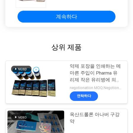
그리고 상자 없음
계속하다
상위 제품
약제 포장을 인쇄하는 메
마른 주입이 Pharma 유
리제 작은 유리병에 의하
여 레테르를 붙입니다
negotionation MOQ:Negotionation
연락하다
옥산드롤론 아나버 구강
약