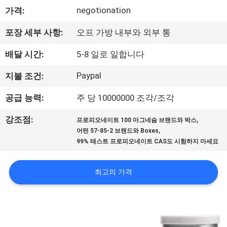
하
negotionation
가격:
여
포장 세부 사항:
오프 가방 내부와 외부 통
공
배달 시간:
5-8 일로 일합니다
장
Paypal
지불 조건:
여
공급 능력:
주 당 10000000 조각/조각
행
,
강조점:
프로피오네이트 100 마그네슘 브랜드와 박스
,
어떤 57-85-2 브랜드와 Boxes
99% 테스트 프로피오네이트 CAS도 시험하지 마세요
품
질
최고의 가격
관
리