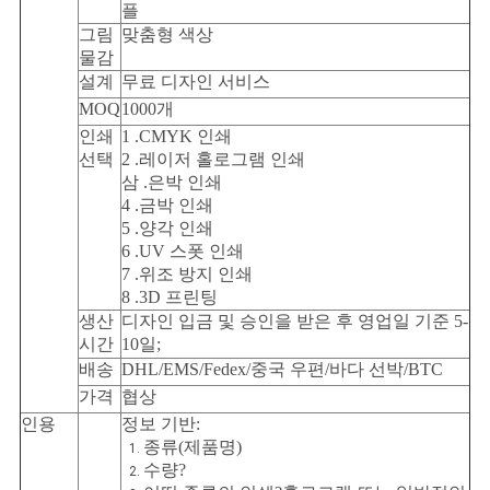
플
그림
맞춤형 색상
물감
설계
무료 디자인 서비스
MOQ
1000개
인쇄
1 .CMYK 인쇄
선택
2 .레이저 홀로그램 인쇄
삼 .은박 인쇄
4 .금박 인쇄
5 .양각 인쇄
6 .UV 스폿 인쇄
7 .위조 방지 인쇄
8 .3D 프린팅
생산
디자인 입금 및 승인을 받은 후 영업일 기준 5-
시간
10일;
배송
DHL/EMS/Fedex/중국 우편/바다 선박/BTC
가격
협상
인용
정보 기반:
종류(제품명)
수량?