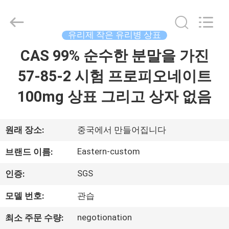
Copyright
©
2017
-
2026
유리제 작은 유리병 상표
Hjtc
(Xiamen)
CAS 99% 순수한 분말을 가진
집
Industry
Co.,
Ltd.
57-85-2 시험 프로피오네이트
All
Rights
Reserved.
제
100mg 상표 그리고 상자 없음
품
원래 장소:
중국에서 만들어집니다
우
Eastern-custom
브랜드 이름:
리
SGS
인증:
에
모델 번호:
관습
대
negotionation
최소 주문 수량: