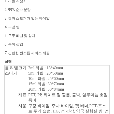
1. 라벨과 상자
사
2. 99% 순수 분말
3. 캡과 스토퍼가 있는 바이알
이
4. 구강 병
트
5. 구두 라벨 및 상자
맵
6. 종이 삽입
7. 간편한 원스톱 서비스 제공
PRIVACY
설명
POLICY
롤 라벨
크기
2ml 라벨 : 18*40mm
스티커
5ml 라벨 : 20*50mm
10ml 라벨: 25*60mm
15ml 라벨: 30*70mm
20ml 라벨: 30*84mm
재료
PET, PP, 화이트 펄 필름, 금박, 알루미늄 호일,
종이.
사용
구강 바이알, 주사 바이알, 팻 버너,
PCT-포스
트 주기 요법, HG, 성 건강, 약국 실험실 병, 앰