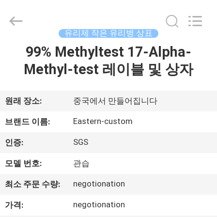
Copyright
©
2017
-
2026
유리제 작은 유리병 상표
Hjtc
(Xiamen)
99% Methyltest 17-Alpha-
집
Industry
Co.,
Ltd.
Methyl-test 레이블 및 상자
All
Rights
Reserved.
제
원래 장소:
중국에서 만들어집니다
품
Eastern-custom
브랜드 이름:
우
SGS
인증:
리
모델 번호:
관습
에
negotionation
최소 주문 수량:
대
negotionation
가격: