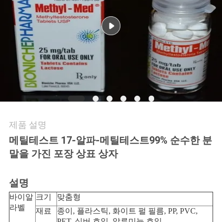
연
락
주
세
요
제품 설명
뉴
메틸테스트 17-알파-메틸테스트
99% 순수한 분
스
말을 가진 포장 상표 상자
설명
경
바이알
크기
맞춤형
우
라벨
재료
종이, 플라스틱, 화이트 펄 필름, PP, PVC,
PET, 실버 호일, 알루미늄 호일