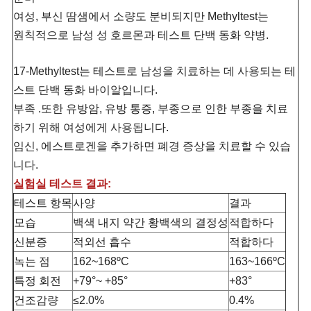
여성, 부신 땀샘에서 소량도 분비되지만 Methyltest는
원칙적으로 남성 성 호르몬과 테스트 단백 동화 약병.
17-Methyltest는 테스트로 남성을 치료하는 데 사용되는 테
스트 단백 동화 바이알입니다.
부족 .또한 유방암, 유방 통증, 부종으로 인한 부종을 치료
하기 위해 여성에게 사용됩니다.
임신, 에스트로겐을 추가하면 폐경 증상을 치료할 수 있습
니다.
실험실 테스트 결과:
테스트 항목
사양
결과
모습
백색 내지 약간 황백색의 결정성
적합하다
신분증
적외선 흡수
적합하다
녹는 점
162~168ºC
163~166ºC
특정 회전
+79°~ +85°
+83°
건조감량
≤2.0%
0.4%