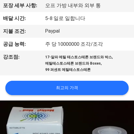
하
포장 세부 사항:
오프 가방 내부와 외부 통
여
배달 시간:
5-8 일로 일합니다
공
Paypal
지불 조건:
장
공급 능력:
주 당 10000000 조각/조각
여
,
강조점:
17-알파 메틸 테스토스테론 브랜드와 박스
,
메틸테스토스테론 브랜드와 Boxes
행
99 퍼센트 메틸테스토스테론
품
최고의 가격
질
관
리