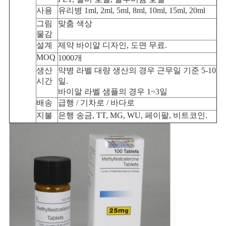
사용
유리병 1ml, 2ml, 5ml, 8ml, 10ml, 15ml, 20ml
사
그림
맞춤 색상
물감
이
설계
제약 바이알 디자인, 도면 무료.
MOQ
1000개
트
생산
약병 라벨 대량 생산의 경우 근무일 기준 5-10
맵
시간
일.
바이알 라벨 샘플의 경우 1~3일
배송
급행 / 기차로 / 바다로
PRIVACY
지불
은행 송금, TT, MG, WU, 페이팔, 비트코인.
POLICY