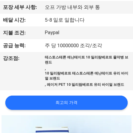
하
포장 세부 사항:
오프 가방 내부와 외부 통
여
배달 시간:
5-8 일로 일합니다
공
Paypal
지불 조건:
장
공급 능력:
주 당 10000000 조각/조각
여
강조점:
테스토스테론 에난테이트 10 밀리람베르트 물약병 브
랜드
행
,
10 밀리람베르트 테스토스테론 에난테이트 유리 바이
얼 브랜드
,
레이저 PET 10 밀리람베르트 유리 바이얼 브랜드
품
질
최고의 가격
관
리