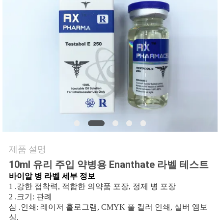
연
락
주
세
요
뉴
제품 설명
스
10ml 유리 주입 약병용 Enanthate 라벨 테스트
바이알 병 라벨 세부 정보
경
1 .강한 접착력, 적합한 의약품 포장, 정제 병 포장
2 .크기: 관례
우
삼 .인쇄: 레이저 홀로그램, CMYK 풀 컬러 인쇄, 실버 엠보
싱,