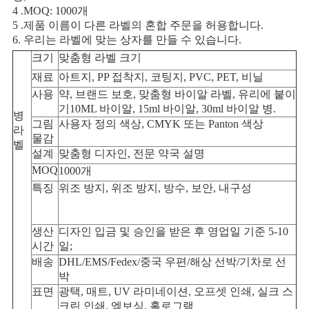
4 .MOQ: 1000개
사
5 .제품 이름이 다른 라벨의 혼합 주문을 허용합니다.
6. 우리는 라벨에 맞는 상자를 만들 수 있습니다.
이
크기
맞춤형 라벨 크기
재료
아트지, PP 접착지, 코팅지, PVC, PET, 비닐
트
사용
약, 브랜드 보호, 맞춤형 바이알 라벨, 유리에 붙이
맵
기
10ML 바이알, 15ml 바이알, 30ml 바이알 병.
병
그림
사용자 정의 색상, CMYK 또는 Panton 색상
라
물감
벨
PRIVACY
설계
맞춤형 디자인, 전문 약국 설명
MOQ
1000개
POLICY
특징
위조 방지, 위조 방지, 방수, 보안, 내구성
생산
디자인 입금 및 승인을 받은 후 영업일 기준 5-10
시간
일;
배송
DHL/EMS/Fedex/중국 우편/해상 선박/기차로 선
박
표면
광택, 매트, UV 라미네이션, 오프셋 인쇄, 실크 스
크린 인쇄, 엠보싱, 홀로그램