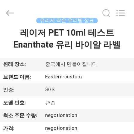
Copyright
©
2017
-
2026
유리제 작은 유리병 상표
Hjtc
(Xiamen)
레이저 PET 10ml 테스트
집
Industry
Co.,
Ltd.
Enanthate 유리 바이알 라벨
All
Rights
Reserved.
제
품
원래 장소:
중국에서 만들어집니다
Eastern-custom
브랜드 이름:
우
SGS
인증:
리
모델 번호:
관습
에
negotionation
최소 주문 수량:
대
negotionation
가격: