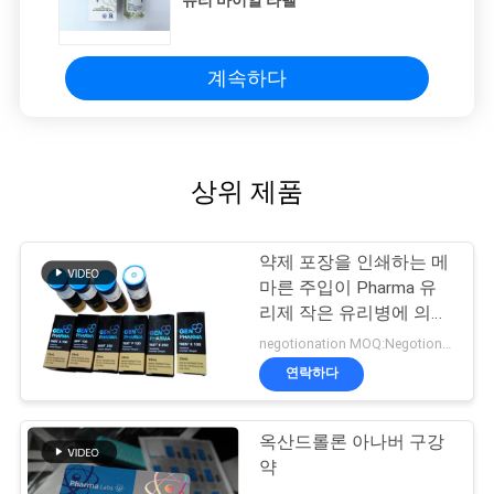
계속하다
상위 제품
약제 포장을 인쇄하는 메
마른 주입이 Pharma 유
리제 작은 유리병에 의하
여 레테르를 붙입니다
negotionation MOQ:Negotionation
연락하다
옥산드롤론 아나버 구강
약