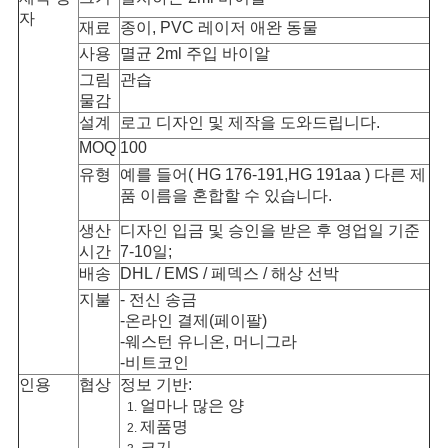
자
재료
종이, PVC 레이저 애완 동물
사
사용
멸균 2ml 주입 바이알
이
그림
관습
물감
트
설계
로고 디자인 및 제작을 도와드립니다.
MOQ
100
맵
유형
예를 들어( HG 176-191,HG 191aa ) 다른 제
품 이름을 혼합할 수 있습니다.
PRIVACY
생산
디자인 입금 및 승인을 받은 후 영업일 기준
시간
7-10일;
POLICY
배송
DHL / EMS / 페덱스 / 해상 선박
지불
- 전신 송금
-온라인 결제(페이팔)
-웨스턴 유니온, 머니그라
-비트코인
인용
협상
정보 기반:
얼마나 많은 양
제품명
크기