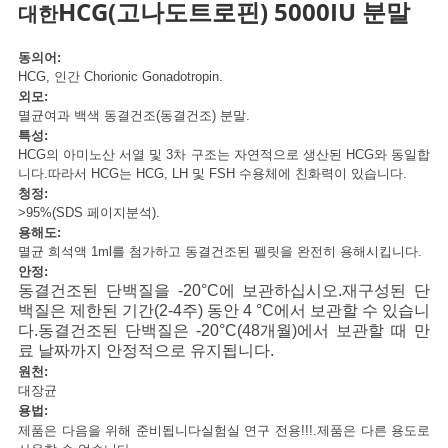
HCG(고나도트로핀) 5000IU 분말
대한
동의어:
HCG, 인간 Chorionic Gonadotropin.
외모:
멸균여과 백색 동결건조(동결건조) 분말.
특성:
HCG의 아미노산 서열 및 3차 구조는 자연적으로 생산된 HCG와 동일합
니다.따라서 HCG는 HCG, LH 및 FSH 수용체에 친화력이 있습니다.
청정:
>95%(SDS 페이지
분석
).
용해도:
멸균 희석액 1ml를 첨가하고 동결건조된 펠릿을 완전히 용해시킵니다.
안정:
동결건조된 단백질을 -20°C에 보관하십시오.재구성된 단
백질은 제한된 기간(2-4주) 동안 4 °C에서 보관할 수 있습니
다.동결건조된 단백질은 -20°C(48개월)에서 보관할 때 만
료 날짜까지 안정적으로 유지됩니다.
원천:
대장균
용법:
제품은 다음을 위해 준비됩니다
실험실 연구 전용!!!
.제품은 다른 용도로