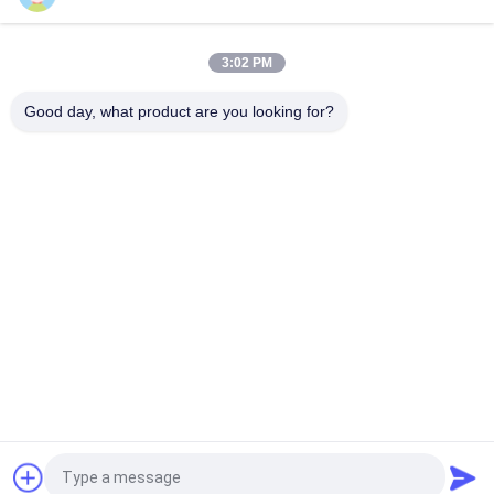
전 세트 Paer Instrution를 가진 tren 아세테이트 작은 유리병 작은
유리병 상표
3:02 PM
레이저 PET 10ml 테스트 Enanthate 유리 바이알 라벨
Good day, what product are you looking for?
모든
유리제 작은 유리병 
약병 라벨
상표
10mL 작은 유리병 상
주문 작은 유리병 상
표
표
10ml 작은 유리병 상
안전 홀로그램 스티
자
커
약제 포장 상자
약 병 상표
견적 요청