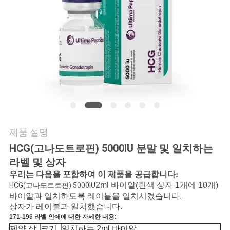
연
락
주
세
요
제품 설명
뉴
HCG(고나도트로핀) 5000IU 분말 및 일치하는
스
라벨 및 상자
우리는 다음을 포함하여 이 제품을 공급합니다:
2ml 바이알(흰색 상자 1개에 10개)
HCG(고나도트로핀) 5000IU
경
바이알과 일치하도록 레이블을 일치시켰습니다.
상자가 레이블과 일치했습니다.
우
171-196 라벨 인쇄에 대한 자세한 내용:
제약 상
크기
일치하는 2ml 바이알