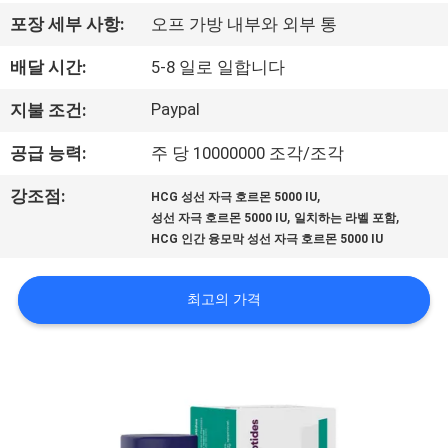
하
포장 세부 사항:
오프 가방 내부와 외부 통
여
배달 시간:
5-8 일로 일합니다
공
Paypal
지불 조건:
장
공급 능력:
주 당 10000000 조각/조각
여
,
강조점:
HCG 성선 자극 호르몬 5000 IU
,
,
성선 자극 호르몬 5000 IU
일치하는 라벨 포함
행
HCG 인간 융모막 성선 자극 호르몬 5000 IU
품
최고의 가격
질
관
리