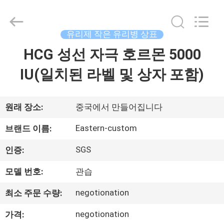
Copyright
©
2017
-
2026
유리제 작은 유리병 상표
Hjtc
(Xiamen)
HCG 성선 자극 호르몬 5000
집
Industry
Co.,
Ltd.
IU(일치된 라벨 및 상자 포함)
All
Rights
Reserved.
제
품
원래 장소:
중국에서 만들어집니다
Eastern-custom
브랜드 이름:
우
SGS
인증:
리
모델 번호:
관습
에
negotionation
최소 주문 수량:
대
negotionation
가격: