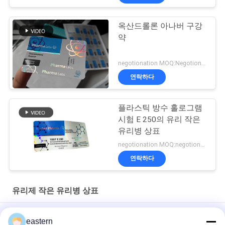
옥산드롤론 아나버 구강
약
negotionation MOQ:Negotionation
연락하다
플라스틱 방수 홀로그램
시험 E 250의 유리 작은
유리병 상표
negotionation MOQ:negotionation
연락하다
유리제 작은 유리병 상표
Somatropin HG 176-191 2mlx10 레이블이 있는 유리 바이알
eastern