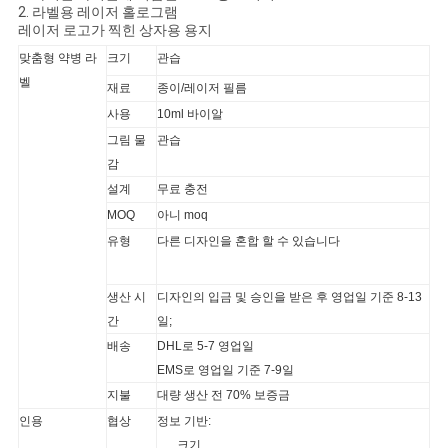
2. 라벨용 레이저 홀로그램
레이저 로고가 찍힌 상자용 용지
사
맞춤형 약병 라
크기
관습
이
벨
재료
종이/레이저 필름
트
사용
10ml 바이알
그림 물
관습
맵
감
설계
무료 충전
MOQ
아니 moq
PRIVACY
유형
다른 디자인을 혼합 할 수 있습니다
POLICY
생산 시
디자인의 입금 및 승인을 받은 후 영업일 기준 8-13
간
일;
배송
DHL로 5-7 영업일
EMS로 영업일 기준 7-9일
지불
대량 생산 전 70% 보증금
인용
협상
정보 기반:
크기