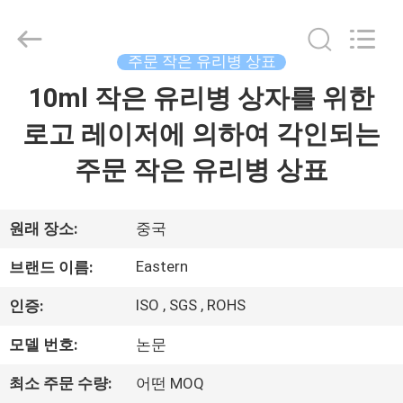
Copyright
©
2017
-
2026
주문 작은 유리병 상표
Hjtc
(Xiamen)
10ml 작은 유리병 상자를 위한
집
Industry
Co.,
Ltd.
로고 레이저에 의하여 각인되는
All
Rights
Reserved.
제
주문 작은 유리병 상표
품
원래 장소:
중국
우
Eastern
브랜드 이름:
리
ISO , SGS , ROHS
인증:
에
모델 번호:
논문
대
최소 주문 수량:
어떤 MOQ