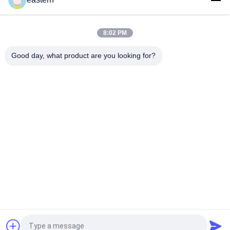
10ml 병용 맞춤형 인쇄 스티커 개인화된 라벨
8:02 PM
HG H 100IU 10 플라스크 라벨 소마트로핀 1 플라스크 라벨 스티커
금색 로고
Good day, what product are you looking for?
모든
유리제 작은 유리병 
약병 라벨
상표
10mL 작은 유리병 상
주문 작은 유리병 상
표
표
10ml 작은 유리병 상
안전 홀로그램 스티
자
커
약제 포장 상자
약 병 상표
견적 요청