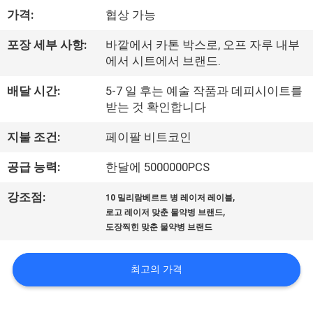
하
가격:
협상 가능
여
포장 세부 사항:
바깥에서 카톤 박스로, 오프 자루 내부
에서 시트에서 브랜드.
공
배달 시간:
5-7 일 후는 예술 작품과 데피시이트를
장
받는 것 확인합니다
여
지불 조건:
페이팔 비트코인
행
공급 능력:
한달에 5000000PCS
,
강조점:
10 밀리람베르트 병 레이저 레이블
품
,
로고 레이저 맞춘 물약병 브랜드
도장찍힌 맞춘 물약병 브랜드
질
관
최고의 가격
리