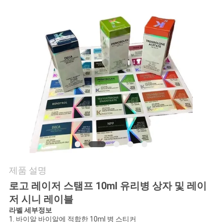
연
락
주
세
요
뉴
스
제품 설명
로고 레이저 스탬프 10ml 유리병 상자 및 레이
경
저 시니 레이블
우
라벨 세부정보
1. 바이알 바이알에 적합한 10ml 병 스티커