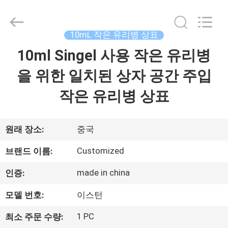
Copyright
©
2017
-
2026
10mL 작은 유리병 상표
Hjtc
(Xiamen)
10ml Singel 사용 작은 유리병
집
Industry
Co.,
Ltd.
을 위한 일치된 상자 공간 주입
All
Rights
Reserved.
제
작은 유리병 상표
품
원래 장소:
중국
우
Customized
브랜드 이름:
리
made in china
인증:
에
모델 번호:
이스턴
대
1 PC
최소 주문 수량: