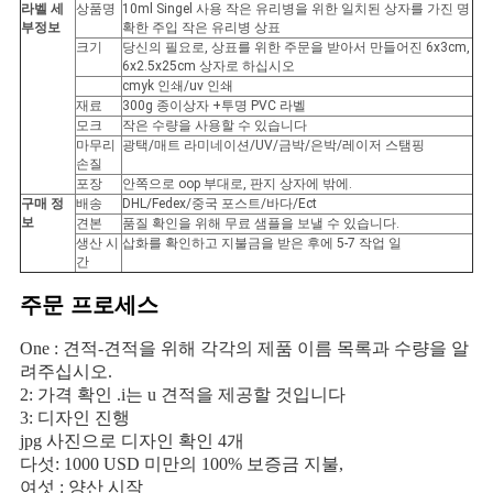
라벨 세
상품명
10ml Singel 사용 작은 유리병을 위한 일치된 상자를 가진 명
부정보
확한 주입 작은 유리병 상표
사
크기
당신의 필요로, 상표를 위한 주문을 받아서 만들어진 6x3cm,
6x2.5x25cm 상자로 하십시오
이
cmyk 인쇄/uv 인쇄
재료
300g 종이상자 +투명 PVC 라벨
트
모크
작은 수량을 사용할 수 있습니다
마무리
광택/매트 라미네이션/UV/금박/은박/레이저 스탬핑
손질
맵
포장
안쪽으로 oop 부대로, 판지 상자에 밖에.
구매 정
배송
DHL/Fedex/중국 포스트/바다/Ect
보
견본
품질 확인을 위해 무료 샘플을 보낼 수 있습니다.
PRIVACY
생산 시
삽화를 확인하고 지불금을 받은 후에 5-7 작업 일
간
POLICY
주문 프로세스
One : 견적-견적을 위해 각각의 제품 이름 목록과 수량을 알
려주십시오.
2: 가격 확인 .i는 u 견적을 제공할 것입니다
3: 디자인 진행
jpg 사진으로 디자인 확인 4개
다섯: 1000 USD 미만의 100% 보증금 지불,
여섯 : 양산 시작