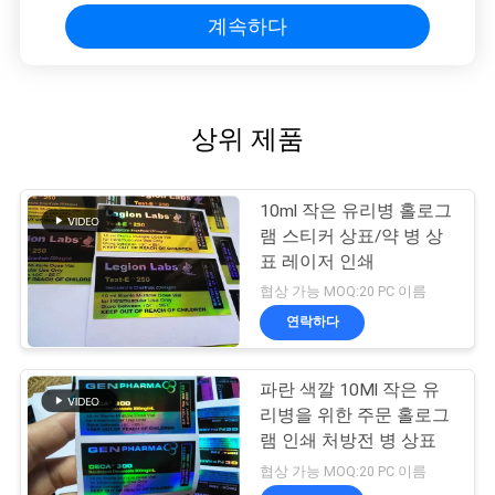
계속하다
상위 제품
10ml 작은 유리병 홀로그
램 스티커 상표/약 병 상
표 레이저 인쇄
협상 가능 MOQ:20 PC 이름
연락하다
파란 색깔 10Ml 작은 유
리병을 위한 주문 홀로그
램 인쇄 처방전 병 상표
협상 가능 MOQ:20 PC 이름