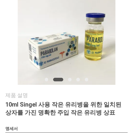
연
락
주
세
요
뉴
스
제품 설명
10ml Singel 사용 작은 유리병을 위한 일치된
경
상자를 가진 명확한 주입 작은 유리병 상표
우
명세서