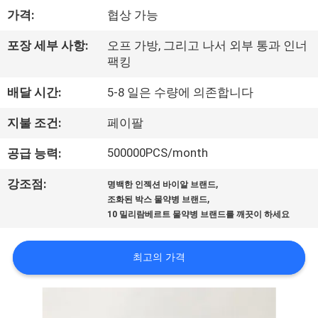
하
가격:
협상 가능
여
포장 세부 사항:
오프 가방, 그리고 나서 외부 통과 인너
팩킹
공
배달 시간:
5-8 일은 수량에 의존합니다
장
지불 조건:
페이팔
여
500000PCS/month
공급 능력:
행
,
강조점:
명백한 인젝션 바이알 브랜드
,
조화된 박스 물약병 브랜드
품
10 밀리람베르트 물약병 브랜드를 깨끗이 하세요
질
최고의 가격
관
리