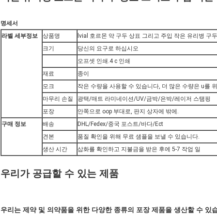
명세서
라벨 세부정보
상품명
lvial 호르몬 약 구두 상표 그리고 주입 작은 유리병 구
크기
당신의 요구로 하십시오
오프셋 인쇄.4 c 인쇄
재료
종이
모크
작은 수량을 사용할 수 있습니다, 더 많은 수량은 u를 
마무리 손질
광택/매트 라미네이션/UV/금박/은박/레이저 스탬핑
포장
안쪽으로 oop 부대로, 판지 상자에 밖에.
구매 정보
배송
DHL/Fedex/중국 포스트/바다/Ect
견본
품질 확인을 위해 무료 샘플을 보낼 수 있습니다.
생산 시간
삽화를 확인하고 지불금을 받은 후에 5-7 작업 일
우리가 공급할 수 있는 제품
우리는 제약 및 의약품을 위한 다양한 종류의 포장 제품을 생산할 수 있