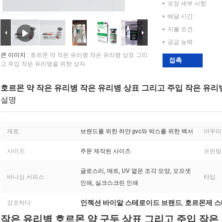
포장 세부 사항:
배달 시간:
지불 조건:
공급 능력:
큰 이미지 :
호르몬 약 작은 유리병 작은 유리병 상표 그리
접촉
고 주입 작은 유리병을 위한 상자
호르몬 약 작은 유리병 작은 유리병 상표 그리고 주입 작은 유리
설명
재료:
브랜드를 위한 하얀 pvc와 박스를 위한 백서
마무리
사이즈:
주문 제작된 사이즈
프린팅
글로스리, 매트, UV 엷은 조각 모양, 오프셋
바니싱 서피스 ::
타입:
인쇄, 실크스크린 인쇄
인젝션 바이알 스테로이드 브랜드
호르몬제 스
강조하다:
,
작은 유리병 호르몬 약 구두 상표 그리고 주입 작은