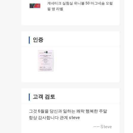
게네티크 실험실 위니볼 50 마그네슘 오럴
필 병 라벨
인증
고객 검토
그것 6월을 당신과 일하는 쾌락 행복한 주말
항상 감사합니다 관계 steve
—— Steve