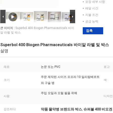
포장 세부 사항:
배달 시간:
지불 조건:
공급 능력:
큰 이미지 :
Superbol 400 Biogen Pharmaceuticals 바이
접촉
알 라벨 및 박스
Superbol 400 Biogen Pharmaceuticals 바이알 라벨 및 박스
설명
재료:
논문 또는 PVC
로고:
주문 제작된 사이즈 프프라 10 밀리람베르트
크기:
색:
와 구술 병
주입 오일과 오럴 필을 위해
사용:
디자인
약품 물약병 브랜드와 박스
슈퍼볼 400 비오
강조하다:
,