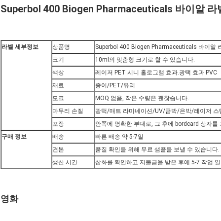
Superbol 400 Biogen Pharmaceuticals 바이알
라벨 세부정보
상품명
Superbol 400 Biogen Pharmaceuticals 바이
크기
10ml의 맞춤형 크기로 할 수 있습니다.
색상
레이저 PET 시니 홀로그램 효과.광택 효과 PVC
재료
종이/PET/유리
모크
MOQ 없음, 작은 수량은 괜찮습니다.
마무리 손질
광택/매트 라미네이션/UV/금박/은박/레이저 
포장
안쪽에 명확한 부대로, 그 후에 bordcard 상자를
구매 정보
배송
빠른 배송 약 5-7일
견본
품질 확인을 위해 무료 샘플을 보낼 수 있습니다.
생산 시간
삽화를 확인하고 지불금을 받은 후에 5-7 작업 일
영화