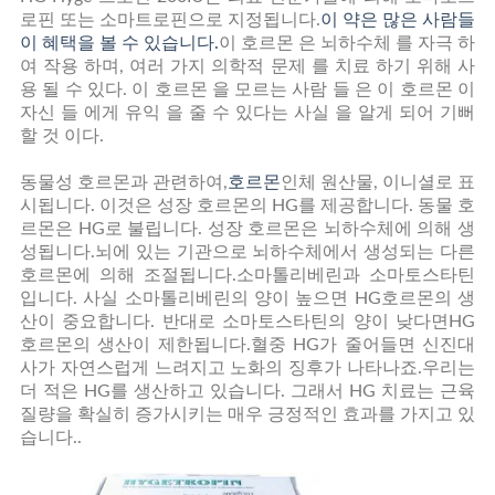
로핀 또는 소마트로핀으로 지정됩니다.
이 약은 많은 사람들
사
이 혜택을 볼 수 있습니다.
이 호르몬 은 뇌하수체 를 자극 하
여 작용 하며, 여러 가지 의학적 문제 를 치료 하기 위해 사
이
용 될 수 있다. 이 호르몬 을 모르는 사람 들 은 이 호르몬 이
자신 들 에게 유익 을 줄 수 있다는 사실 을 알게 되어 기뻐
트
할 것 이다.
맵
동물성 호르몬과 관련하여,
호르몬
인체 원산물, 이니셜로 표
시됩니다. 이것은 성장 호르몬의 HG를 제공합니다. 동물 호
르몬은 HG로 불립니다. 성장 호르몬은 뇌하수체에 의해 생
PRIVACY
성됩니다.뇌에 있는 기관으로 뇌하수체에서 생성되는 다른
호르몬에 의해 조절됩니다.소마톨리베린과 소마토스타틴
POLICY
입니다. 사실 소마톨리베린의 양이 높으면 HG호르몬의 생
산이 중요합니다. 반대로 소마토스타틴의 양이 낮다면HG
호르몬의 생산이 제한됩니다.혈중 HG가 줄어들면 신진대
사가 자연스럽게 느려지고 노화의 징후가 나타나죠.우리는
더 적은 HG를 생산하고 있습니다. 그래서 HG 치료는 근육
질량을 확실히 증가시키는 매우 긍정적인 효과를 가지고 있
습니다..