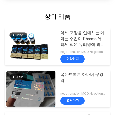
상위 제품
약제 포장을 인쇄하는 메
마른 주입이 Pharma 유
리제 작은 유리병에 의하
여 레테르를 붙입니다
negotionation MOQ:Negotionation
연락하다
옥산드롤론 아나버 구강
약
negotionation MOQ:Negotionation
연락하다