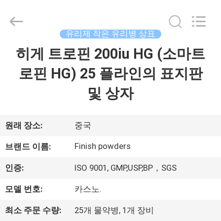
Copyright
©
2017
-
2026
유리제 작은 유리병 상표
Hjtc
(Xiamen)
히게 트로핀 200iu HG (소마트
집
Industry
Co.,
Ltd.
로핀 HG) 25 플라인의 표지판
All
Rights
Reserved.
제
및 상자
품
원래 장소:
중국
우
Finish powders
브랜드 이름:
리
인증:
ISO 9001, GMP,USP,BP，SGS
에
모델 번호:
카스노.
대
최소 주문 수량:
25개 물약병, 1개 장비