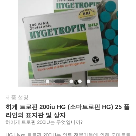
연
락
주
세
요
뉴
스
제품 설명
히게 트로핀 200iu HG (소마트로핀 HG) 25 플
경
라인의 표지판 및 상자
하이게 트로핀 200IU는 무엇입니까?
우
HG Hyge 트로핀 200IU는 의료 전문가들에 의해 오마토트