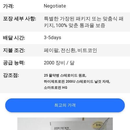
하
Negotiate
가격:
여
포장 세부 사항:
특별한 가장된 패키지 또는 맞춤식 패
키지, 100% 맞춘 통과율 보증
공
3-5days
배달 시간:
장
지불 조건:
페이팔, 전신환, 비트코인
여
공급 능력:
2000 장비 / 달
행
,
강조점:
25 물약병 스테로이드 원료
,
하이제트로핀 200IU 스테로이드 날것 자재
품
소마트로핀 HG
질
최고의 가격
관
리