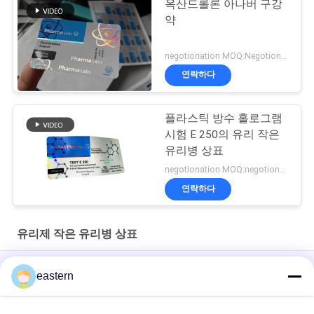
옥산드롤론 아나버 구강
약
negotionation MOQ:Negotionation
연락하다
플라스틱 방수 홀로그램
시험 E 250의 유리 작은
유리병 상표
negotionation MOQ:negotionation
연락하다
유리제 작은 유리병 상표
Somatropin HG 176-191 2mlx10 레이블이 있는 유리 바이알
eastern
전 세트 Paer Instrution를 가진 tren 아세테이트 작은 유리병 작은
유리병 상표