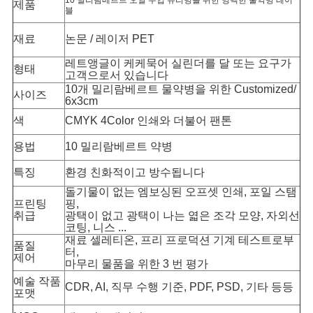
10 밀리람베르트 오일 주입 유리병을 위한 명백한 물약병 레이
제품
블
사
재료
논문 / 레이저 PET
이
레트앵글이 케케묵어 실린더를 달 또는 요구가
형태
고객으로서 있습니다
트
10개 밀리람베르트 물약병을 위한 Customized/
사이즈
6x3cm
맵
색
CMYK 4Color 인쇄와 더불어 팬톤
용법
10 밀리람베르트 약병
PRIVACY
특징
환경 친화적이고 방수됩니다
POLICY
돌기물이 없는 엠보싱된 오프셋 인쇄, 포일 스탬
프린팅
핑,
취급
광택이 없고 광택이 나는 엷은 조각 모양, 자외선
코팅, 니스 ...
재료 셀레티온, 프리 프로덕션 기계 테스트로부
품질
터,
제어
마무리 물품을 위한 3 번 평가
예술 작품
CDR, AI, 직무 수행 기준, PDF, PSD, 기타 등등
포맷