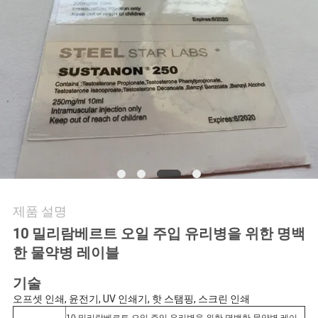
연
락
주
세
요
뉴
제품 설명
스
10 밀리람베르트 오일 주입 유리병을 위한 명백
한 물약병 레이블
경
기술
우
오프셋 인쇄, 윤전기, UV 인쇄기, 핫 스탬핑, 스크린 인쇄