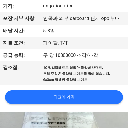
하
negotionation
가격:
여
포장 세부 사항:
안쪽과 외부 carboard 판지 opp 부대
공
배달 시간:
5-8일
장
지불 조건:
페이팔, T/T
여
공급 능력:
주 당 10000000 조각/조각
행
,
강조점:
10 밀리람베르트 명백한 물약병 브랜드
,
오일 주입은 물약병 브랜드를 병에 담습니다
6x3cm 명백한 물약병 브랜드
품
질
최고의 가격
관
리