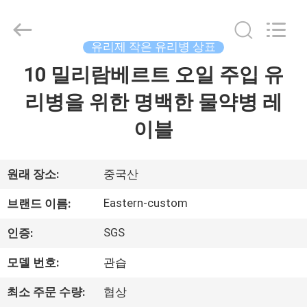
Copyright
©
2017
-
2026
유리제 작은 유리병 상표
Hjtc
(Xiamen)
10 밀리람베르트 오일 주입 유
집
Industry
Co.,
Ltd.
리병을 위한 명백한 물약병 레
All
Rights
Reserved.
제
이블
품
원래 장소:
중국산
우
Eastern-custom
브랜드 이름:
리
SGS
인증:
에
모델 번호:
관습
대
최소 주문 수량:
협상